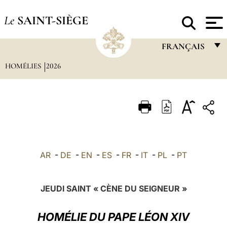
Le
SAINT-SIÈGE
FRANÇAIS
HOMÉLIES
2026
FRANÇAIS
ENGLISH
ITALIANO
PORTUGUÊS
ESPAÑOL
AR
-
DE
-
EN
-
ES
-
FR
-
IT
-
PL
-
PT
DEUTSCH
POLSKI
JEUDI SAINT « CÈNE DU SEIGNEUR »
العربيّة
HOMÉLIE DU PAPE LÉON XIV
中文