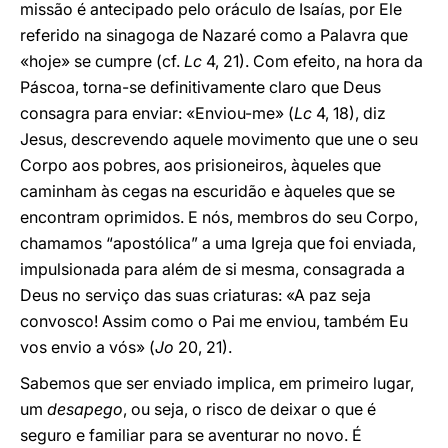
missão é antecipado pelo oráculo de Isaías, por Ele
referido na sinagoga de Nazaré como a Palavra que
«hoje» se cumpre (cf.
Lc
4, 21). Com efeito, na hora da
Páscoa, torna-se definitivamente claro que Deus
consagra para enviar: «Enviou-me» (
Lc
4, 18), diz
Jesus, descrevendo aquele movimento que une o seu
Corpo aos pobres, aos prisioneiros, àqueles que
caminham às cegas na escuridão e àqueles que se
encontram oprimidos. E nós, membros do seu Corpo,
chamamos “apostólica” a uma Igreja que foi enviada,
impulsionada para além de si mesma, consagrada a
Deus no serviço das suas criaturas: «A paz seja
convosco! Assim como o Pai me enviou, também Eu
vos envio a vós» (
Jo
20, 21).
Sabemos que ser enviado implica, em primeiro lugar,
um
desapego
, ou seja, o risco de deixar o que é
seguro e familiar para se aventurar no novo. É