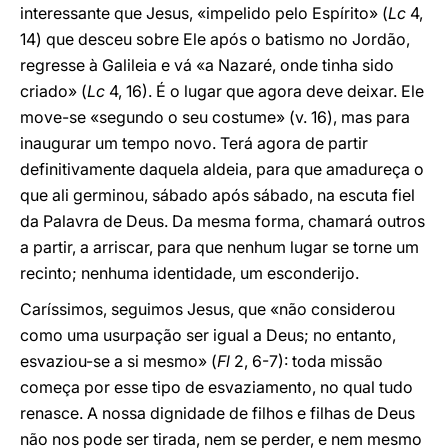
interessante que Jesus, «impelido pelo Espírito» (
Lc
4,
14) que desceu sobre Ele após o batismo no Jordão,
regresse à Galileia e vá «a Nazaré, onde tinha sido
criado» (
Lc
4, 16). É o lugar que agora deve deixar. Ele
move-se «segundo o seu costume» (v. 16), mas para
inaugurar um tempo novo. Terá agora de partir
definitivamente daquela aldeia, para que amadureça o
que ali germinou, sábado após sábado, na escuta fiel
da Palavra de Deus. Da mesma forma, chamará outros
a partir, a arriscar, para que nenhum lugar se torne um
recinto; nenhuma identidade, um esconderijo.
Caríssimos, seguimos Jesus, que «não considerou
como uma usurpação ser igual a Deus; no entanto,
esvaziou-se a si mesmo» (
Fl
2, 6-7): toda missão
começa por esse tipo de esvaziamento, no qual tudo
renasce. A nossa dignidade de filhos e filhas de Deus
não nos pode ser tirada, nem se perder, e nem mesmo