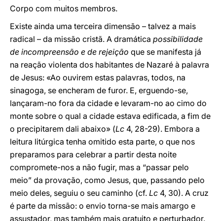
Corpo com muitos membros.
Existe ainda uma terceira dimensão – talvez a mais
radical – da missão cristã. A dramática
possibilidade
de incompreensão e de rejeição
que se manifesta já
na reação violenta dos habitantes de Nazaré à palavra
de Jesus: «Ao ouvirem estas palavras, todos, na
sinagoga, se encheram de furor. E, erguendo-se,
lançaram-no fora da cidade e levaram-no ao cimo do
monte sobre o qual a cidade estava edificada, a fim de
o precipitarem dali abaixo» (
Lc
4, 28-29). Embora a
leitura litúrgica tenha omitido esta parte, o que nos
preparamos para celebrar a partir desta noite
compromete-nos a não fugir, mas a “passar pelo
meio” da provação, como Jesus, que, passando pelo
meio deles, seguiu o seu caminho (cf.
Lc
4, 30). A cruz
é parte da missão: o envio torna-se mais amargo e
assustador, mas também mais gratuito e perturbador.