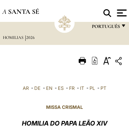
A
SANTA SÉ
PORTUGUÊS
HOMILIAS
2026
FRANÇAIS
ENGLISH
ITALIANO
PORTUGUÊS
ESPAÑOL
AR
-
DE
-
EN
-
ES
-
FR
-
IT
-
PL
-
PT
DEUTSCH
POLSKI
MISSA CRISMAL
العربيّة
HOMILIA DO PAPA LEÃO XIV
中文