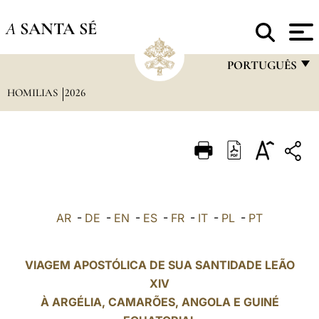
A
SANTA SÉ
PORTUGUÊS
HOMILIAS
2026
FRANÇAIS
ENGLISH
ITALIANO
PORTUGUÊS
ESPAÑOL
AR
-
DE
-
EN
-
ES
-
FR
-
IT
-
PL
-
PT
DEUTSCH
POLSKI
VIAGEM APOSTÓLICA DE SUA SANTIDADE LEÃO
XIV
العربيّة
À
ARGÉLIA
, CAMARÕES, ANGOLA E GUINÉ
中文