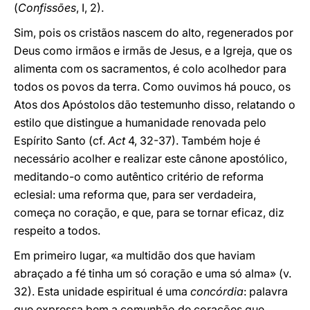
(
Confissões
, I, 2).
Sim, pois os cristãos nascem do alto, regenerados por
Deus como irmãos e irmãs de Jesus, e a Igreja, que os
alimenta com os sacramentos, é colo acolhedor para
todos os povos da terra. Como ouvimos há pouco, os
Atos dos Apóstolos dão testemunho disso, relatando o
estilo que distingue a humanidade renovada pelo
Espírito Santo (cf.
Act
4, 32-37). Também hoje é
necessário acolher e realizar este cânone apostólico,
meditando-o como autêntico critério de reforma
eclesial: uma reforma que, para ser verdadeira,
começa no coração, e que, para se tornar eficaz, diz
respeito a todos.
Em primeiro lugar, «a multidão dos que haviam
abraçado a fé tinha um só coração e uma só alma» (v.
32). Esta unidade espiritual é uma
concórdia
: palavra
que expressa bem a comunhão de corações que