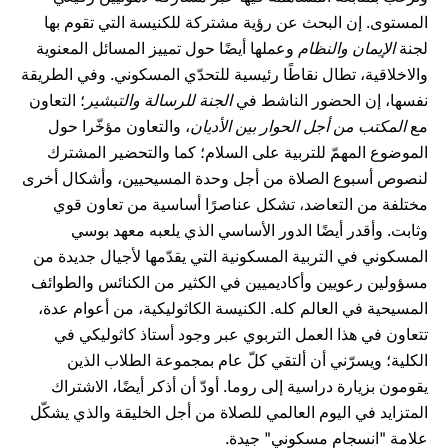
المستوى. إن البحث عن رؤية مشتركة للكنيسة التي تقوم بها
لجنة
الإيمان والنظام
وعملها أيضًا حول تمييز المسائل المعنوية
والاخلاقية، تطال نقاطًا رئيسية للتحدّي المسكوني. وفي الطريقة
نفسها، إن الحضور الناشط في
الجنة للرسالة والتبشير
؛ التعاون
مع
المكتب من أجل الحوار بين الأديان
، والتعاون مؤخّرا حول
الموضوع المهمّ للتربية على السلام؛ كما والتحضير المشترك
لنصوص أسبوع الصلاة من أجل وحدة المسيحيين، وأشكال أخرى
مختلفة من التعاضد، تشكل عناصرًا أساسية من تعاون قوي
وثابت. وأقدر أيضًا الدور الأساسي الذي يلعبه معهد بوسي
المسكوني في التربية المسكونية التي يقدّمها لأجيال جديدة من
مسؤولين رعويين وأكاديميين في الكثير من الكنائس والطوائف
المسيحية في العالم كله. الكنيسة الكاثوليكية، من أعوام عدة،
تتعاون في هذا العمل التربوي عبر وجود أستاذ كاثوليكي في
الكلية؛ ويسرّني أن ألتقي كلّ عام بمجموعة الطلاب الذين
يقومون بزيارة دراسية إلى روما. أودّ أن أذكر أيضًا، الاشتراك
المتزايد في اليوم العالمي للصلاة من أجل الخليقة والذي يشكّل
علامة "انسجام مسكوني" جيدة.