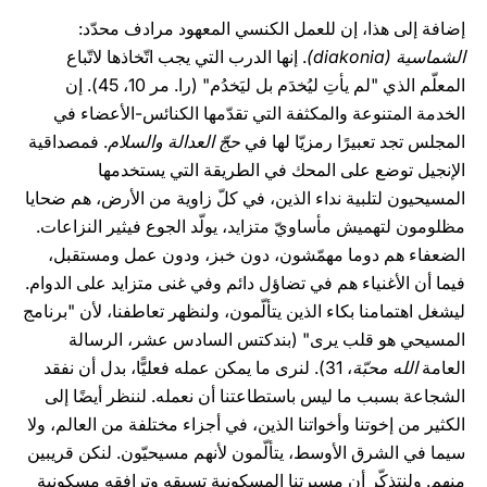
إضافة إلى هذا، إن للعمل الكنسي المعهود مرادف محدّد:
الشماسية (diakonia)
. إنها الدرب التي يجب اتّخاذها لاتّباع
المعلّم الذي "لم يأتِ ليُخدَم بل ليَخدُم" (را. مر 10، 45). إن
الخدمة المتنوعة والمكثفة التي تقدّمها الكنائس-الأعضاء في
المجلس تجد تعبيرًا رمزيّا لها في
حجّ العدالة والسلام
. فمصداقية
الإنجيل توضع على المحك في الطريقة التي يستخدمها
المسيحيون لتلبية نداء الذين، في كلّ زاوية من الأرض، هم ضحايا
مظلومون لتهميش مأساويّ متزايد، يولّد الجوع فيثير النزاعات.
الضعفاء هم دوما مهمّشون، دون خبز، ودون عمل ومستقبل،
فيما أن الأغنياء هم في تضاؤل دائم وفي غنى متزايد على الدوام.
ليشغل اهتمامنا بكاء الذين يتألّمون، ولنظهر تعاطفنا، لأن "برنامج
المسيحي هو قلب يرى" (بندكتس السادس عشر، الرسالة
العامة
الله محبّة
، 31). لنرى ما يمكن عمله فعليًّا، بدل أن نفقد
الشجاعة بسبب ما ليس باستطاعتنا أن نعمله. لننظر أيضًا إلى
الكثير من إخوتنا وأخواتنا الذين، في أجزاء مختلفة من العالم، ولا
سيما في الشرق الأوسط، يتألّمون لأنهم مسيحيّون. لنكن قريبين
منهم. ولنتذكّر أن مسيرتنا المسكونية تسبقه وترافقه مسكونية