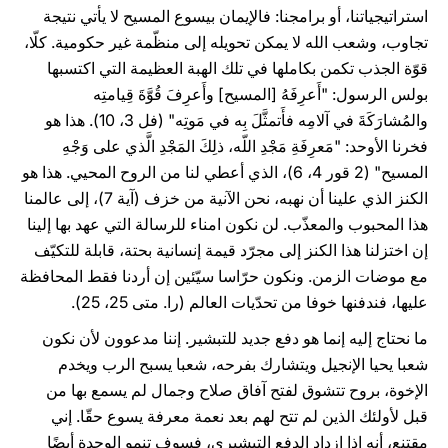
استراتيجياتنا، أو برامجنا: فالإيمان بيسوع المسيح لا يأتي نتيجة
تجاوب، وشعب الله لا يمكن تحويله إلى منظّمة غير حكومية. كلّا،
قوّة الجذب تكمن بكاملها في تلك الهبة العظيمة التي اكتسبها
بولس الرسول: "أَعرِفَهُ [المسيح] وأَعرِفَ قُوَّةَ قِيامتِه
والمُشارَكَةَ في آلامِه فأَتمثَّلَ بِه في مَوتِه" (فل 3، 10). هذا هو
فخرنا الأوحد: "مَعرِفَةِ مَجْدِ اللّه، ذلِكَ المَجْدِ الَّذي على وَجْهِ
المسيح" (2 قور 4، 6)، الذي أعطي لنا من الروح المحيي. هذا هو
الكنز الذي علينا أن نهبه، نحن الآنية من خزف (آية 7)، إلى عالمنا
هذا المحبوب والمعذّب. لن نكون امناء للرسالة التي عهد بها إلينا
إن اختزلنا هذا الكنز إلى مجرّد قيمة إنسانية بحتة، قابلة للتكيّف
مع موضات الزمن. ونكون حرّاسا سيّئين إن أردنا فقط المحافظة
عليها، فندفنها خوفا من تحدّيات العالم (را. متى 25، 25).
ما نحتاج إليه إنما هو دفع جديد للتبشير. إننا مدعوون لأن نكون
شعبا يحيا الإنجيل ويتشارك بفرحه، شعبا يسبح الرب ويخدم
الإخوة، بروح تتشوق لفتح آفاق صلاح وجمال لم يسمع بها من
قبل لأولئك الذين لم تتح لهم بعد نعمة معرفة يسوع حقّا. إني
مقتنع، أنه إذا ازداد الدفع التبشيري، فسوف تنمو الوحدة أيضًا