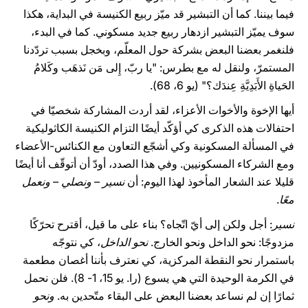
فيما بيننا. كما أن التبشير قد ميّز ربيع الكنيسة في البداية، هكذا
سوف يميّز التبشير ازدهار ربيع جديد مسكوني. كما في البدء،
فلنغمر بعضنا البعض بشركة حول المعلّم، وبخجل بسبب تردّدنا
المستمرّ، ولنقل له مع بطرس: "يا ربّ، إِلى مَن نَذهَب وكَلامُ
الحَياةِ الأَبَدِيَّةِ عِندَك؟" (يو 6، 68).
أيها الإخوة والأخوات الأعزاء، لقد أردت المشاركة شخصيّا في
احتفالات هذه الذكرى كي أؤكّد أيضًا التزام الكنيسة الكاثوليكية
في المسألة المسكونية وكي أشجّع التعاون مع الكنائس-الأعضاء
ومع الشركاء المسكونيين. وفي هذا الصدد، أودّ أن أتوقّف أنا أيضًا
قليلا عند الشعار المأخوذ لهذا اليوم: أن
نسير – ونصلي – ونعمل
معًا
.
نسير
: أجل ولكن إلى أيّ اتّجاه؟ بناء على ما قيل، أقترح تحرّكًا
مزدوجًا: نحو الداخل ونحو الخارج.
نحو الداخل
، كي نتوجّه
باستمرار نحو النقطة المركزية، كي نعترف بأننا أغصان مطعمة
في الكرمة الوحيدة التي هي يسوع (را. يو 15، 1- 8). فلن نحمل
ثمارًا إن لم نساعد بعضنا البعض على البقاء متّحدين به.
ونحو