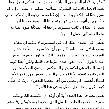
الخارج
، باتّجاه الضواحي الحياتيّة العديدة الحالية، كي نحمل معًا
نعمة الإنجيل الشافية للبشريّة المتألّمة. يمكننا أن نتساءل إن كنا
نسير حقّا أم بالكلام وحسب، إن كنا نقدم الإخوة للربّ وكنا نعتني
حقّا بهم أم أنهم بعيدون عن اهتماماتنا الحقيقية. يمكننا ان
نتساءل أيضًا إن كانت مسيرتنا تراجعا أم انطلاقًا ملؤه القناعة
نحو العالم كي نحمل له الربّ.
نصلّي
: في الصلاة أيضًا، كما في المسيرة، لا يمكننا ان نتقدّم
بمفردنا، لأن نعمة الله، أكثر من أن تحدّ من ذاتها لتأخذ حجم
الفرد، تنتشر بتناغم بين المؤمنين الذين يحبّون بعضهم البعض.
عندما نقول "أبانا"، يعود صدى بنوّتنا في قلبنا، ولكن أيضًا كوننا
إخوة. الصلاة هي أوكسيجين المسكونية. ودون الصلاة تختنق
الشركة ولا تتقدّم، لأننا نمنع ريح الروح القدس من دفعها للأمام.
لنسأل أنفسنا: كم نصلّي من أجل بعضنا البعض؟ الربّ قد صلّى
كيما نكون واحدا: هل نتمثّل به في هذا الأمر؟
نعمل معا
. في هذا الصدد أودّ أن أؤكد أن الكنيسة الكاثوليكية
تعترف بالأهمية الخاصة للعمل الذي تنجزه لجنة
الإيمان والنظام
وترغب بمتابعة المساهمة فيها عبر مشاركة لاهوتيين رفيعي