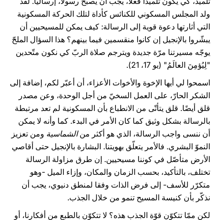
تلميذ، كي يكون تلميذًا فعلا، يجب أن يصبح رسولا، إرساليا. لقد
ولد المجلس المسكوني للكنائس كأداة لتلك الحركة المسكونية
التي أثارتها دعوة قوية إلى الرسالة: كيف يمكن للمسيحيين أن
يبشّروا بالإنجيل إن كانوا منقسمين فيما بينهم؟ هذا السؤال الملحّ
يوجّه مسيرتنا مرّة جديدة ويترجم صلاة الربّ كي نكون متّحدين
"لِيُؤمِنَ العالَمُ" (يو 17، 21).
اسمحوا لي أيها الإخوة والأخوات الأعزاء، أن أعبّر لكم، إضافة إلى
الشكر الحارّ، على العمل السخيّ من أجل الوحدة، وعن مصدر
قلق أيضًا. قلق يتأتّى من الانطباع بأن المسكونية لم تعد مرتبطة
بالرسالة بشكل وثيق كما كان الأمر في البدء. كما وأنه لا يمكن
أن ننسى واجب الرسالة، الذي هو أكثر من
الشماسية
ومن تعزيز
النموّ البشري. فالأمر يتعلّق بهويتنا. البشارة بالإنجيل حتى أقاصي
الأرض متأصّل في كوننا مسيحيين. إن طرق مزاولة الرسالة
تختلف، بالتأكيد، بحسب الزمان والمكان، وإزاء الميل -وهو
متكرّر للأسف- إلى فرض الذات وفقا لمنطق دنيوي، يجب أن
نذكّر بأن كنيسة المسيح تنمو من خلال الجذب.
لكن ممّا تتكوّن قوّة الجذب هذه؟ لا تتكوّن بالطبع من أفكارنا، أو