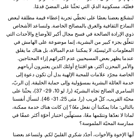
فعليّة، مسكونية الدمّ، التي تحثّنا على المضيّ قدمًا.
لنشجّع بعضنا بعضًا على تخطّي تجربة إعطاء قيمة مطلقة لبعض
النماذج الثقافية والغرق بالمصالح الخاصة. ولنساعد الأشخاص
ذوي الإرادة الصالحة في فسح مجال أكبر للأوضاع والأحداث التي
تتعلّق بجزء كبير من البشرية، إنما موضوعة على الهامش في
المعلومات الرئيسيّة. لا يمكننا عدم المبالاة، بل هناك ما يقلق
عندما يظهر بعض المسيحيين عدم اكتراثهم إزاء المحتاجين.
والأمر المحزن أكثر، هو اقتناع أولئك الذين يعتبرون أرباحهم
الخاصة مجرّد علامات للمحبة الإلهية بدل أن تكون دعوة إلى
خدمة العائلة البشرية بمسؤولية وإلى حماية الخليقة. إن الربّ،
السامري الصالح تجاه البشريّة (را. لو 10، 29- 37)، يحثّنا على
محبّة القريب، كلّ قريب (را. متى 25، 31- 46). لنسأل أنفسنا
بالتالي: ماذا يمكننا أن نفعل
معًا
؟ إن كانت هناك خدمة ممكنة،
لماذا لا نعدّها ونتمّمها معًا، مستهلّين اختبار أخوّة أكثر عمقًا في
ممارسة المحبّة الملموسة؟
أيها الإخوة والأخوات، أجدّد شكري القلبيّ لكم. ولنساعد بعضنا