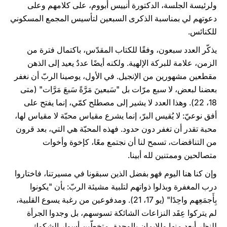
ولرئيسة الجلسة، الدكتورة أنييس أبووم، على كلامهم وعلى
دعوتهم لي بمناسبة الذكرى السبعين لتأسيس المجمع المسكوني
للكنائس.
يذكّر العدد سبعون، وفقًا للكتاب المقدّس، باكتمال فترة من
الزمن، علامة للبركة الإلهية. ولكنه أيضًا عددٌ يعيد إلى الذهن
مقطعين مشهورين من الإنجيل. في الأول، يوصينا الربّ أن نغفر
بعضنا لبعض، لا سبع مرّات بل "سَبعينَ مَرَّةً سَبعَ مَرَّات" (متى
18، 22). وهذا العدد لا يشير إلى مصطلح كمّي، إنما يفتح على
أفق نوعيّ: لا يُقيس البرّ، إنما يشرع مقياس محبّة لا مقياس لها،
محبة تقدر أن تغفر دون حدود. فهذه المحبّة هي التي، بعد قرون
من التناقضات، تسمح لنا أن نجتمع معًا، كإخوة وأخوات
متصالحين وممتنين لله أبينا.
وإن كنا هنا اليوم فهو بفضل الذين سبقونا في مسيرتنا، فاختاروا
درب المغفرة وبذلوا ذواتهم لتلبية مشيئة الربّ: بأن "يكونوا
بِأَجمَعِهم واحِدًا" (يو 17، 21). ومدفوعين من رغبة يسوع القلبية،
لم يتركوا عِقَد النزاعات الشائكة تسوسهم، بل وجدوا الجرأة
للنظر أبعد منها وللإيمان بالوحدة، متخطّين أسوار الشكوك