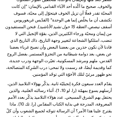
والخوف. صحيح ما أكّده أحد الآباء القدامى بالإيمان: "إن كانت
المحبّة تقدر فعلًا أن تزيل الخوف فيتحوّل إلى محبّة، فسوف
نكتشف أن ما يخلّص إنما هي الوحدة" (القدّيس غريغوريوس
أسقف نيصص،
العظة 15 حول نشيد الأناشيد
). فنحن المستفيدون
من إيمان ومحبّة ورجاء الكثيرين الذين، بقوّة الإنجيل التي لا
تنضب، امتلكوا الشجاعة لتغيير وجهة التاريخ، ذاك التاريخ الذي
قادنا لأن نكون حذرين من بعضنا البعض وأن نصبح غرباء بعضنا
عن بعض، بعد دوامة شيطانية من التجزؤ المستمر. بفضل الروح
القدس، ملهم ومرشد المسكونية، تغيّرت الوجهة ودرب جديدة،
كما وقديمة أيضًا، قد رسمت ولا تمحى: درب الشَرِكة المتصالحة،
نحو ظهور مرئيّ لتلك الأخوّة التي توحّد المؤمنين.
يقدّم العدد سبعون فكرة إنجيليّة ثانية. يذكّر بهؤلاء التلاميذ الذين،
أرسلهم يسوع بمهمّة (را. لو 10، 1)، أثناء رسالته العلنية، والذين
يحتفل بهم الشرق المسيحي. عدد هؤلاء التلاميذ يذكّر بعدد الأمم
المعروفة، المدرجة في بداية الكتاب المقدّس (را. تك 10). ماذا
يقترح علينا هذا الأمر؟ أن الرسالة تتوجّه لجميع الشعوب وأن كلّ