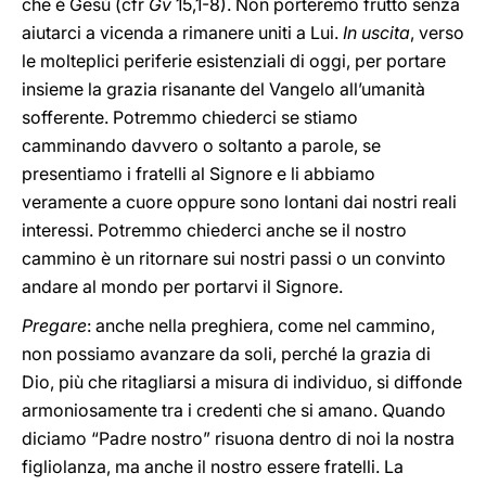
che è Gesù (cfr
Gv
15,1-8). Non porteremo frutto senza
aiutarci a vicenda a rimanere uniti a Lui.
In uscita
,
verso
le molteplici periferie esistenziali di oggi, per portare
insieme la grazia risanante del Vangelo all’umanità
sofferente. Potremmo chiederci se stiamo
camminando davvero o soltanto a parole, se
presentiamo i fratelli al Signore e li abbiamo
veramente a cuore oppure sono lontani dai nostri reali
interessi. Potremmo chiederci anche se il nostro
cammino è un ritornare sui nostri passi o un convinto
andare al mondo per portarvi il Signore.
Pregare
: anche nella preghiera, come nel cammino,
non possiamo avanzare da soli, perché la grazia di
Dio, più che ritagliarsi a misura di individuo, si diffonde
armoniosamente tra i credenti che si amano. Quando
diciamo “Padre nostro” risuona dentro di noi la nostra
figliolanza, ma anche il nostro essere fratelli. La