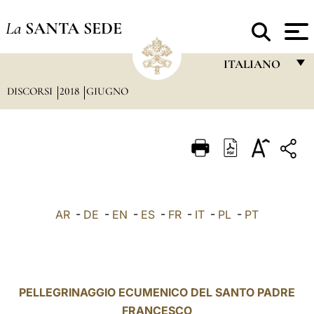
La
SANTA SEDE
ITALIANO
DISCORSI
2018
GIUGNO
FRANÇAIS
ENGLISH
ITALIANO
PORTUGUÊS
ESPAÑOL
AR
-
DE
-
EN
-
ES
-
FR
-
IT
-
PL
-
PT
DEUTSCH
POLSKI
العربيّة
PELLEGRINAGGIO ECUMENICO DEL SANTO PADRE
FRANCESCO
中文