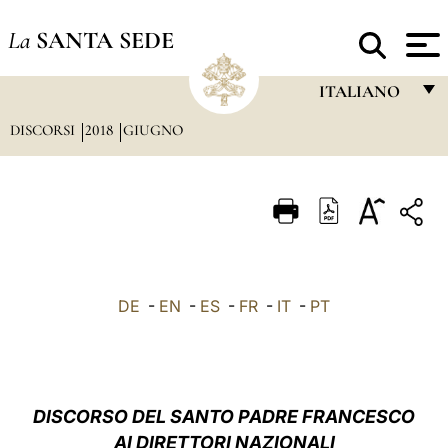
La
SANTA SEDE
ITALIANO
DISCORSI
2018
GIUGNO
FRANÇAIS
ENGLISH
ITALIANO
PORTUGUÊS
ESPAÑOL
DE
-
EN
-
ES
-
FR
-
IT
-
PT
DEUTSCH
POLSKI
العربيّة
DISCORSO DEL SANTO PADRE FRANCESCO
AI DIRETTORI NAZIONALI
中文