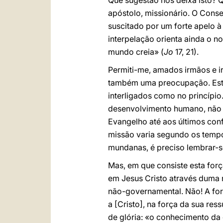
Que sugestão nos deixa isto? Q
apóstolo, missionário. O Con
suscitado por um forte apelo à
interpelação orienta ainda o 
mundo creia» (
Jo
17, 21).
Permiti-me, amados irmãos e i
também uma preocupação. Esta
interligados como no princípio
desenvolvimento humano, não 
Evangelho até aos últimos conf
missão varia segundo os tempos
mundanas, é preciso lembrar-se
Mas, em que consiste esta forç
em Jesus Cristo através duma 
não-governamental. Não! A for
a [Cristo], na força da sua re
de glória: «o conhecimento da 