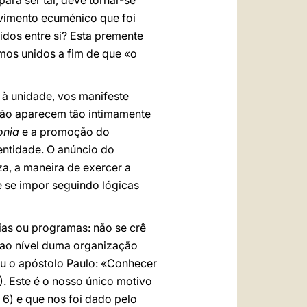
ara ser tal, deve tornar-se
vimento ecuménico que foi
idos entre si? Esta premente
mos unidos a fim de que «o
 à unidade, vos manifeste
não aparecem tão intimamente
onia
e a promoção do
ntidade. O anúncio do
za, a maneira de exercer a
e se impor seguindo lógicas
gias ou programas: não se crê
 ao nível duma organização
ou o apóstolo Paulo: «Conhecer
). Este é o nosso único motivo
 6) e que nos foi dado pelo