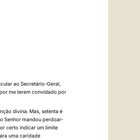
العربيّة
中文
LATINE
cular ao Secretário-Geral,
e por me terem convidado por
ção divina. Mas, setenta é
 o Senhor mandou perdoar-
r certo indicar um limite
 para uma caridade