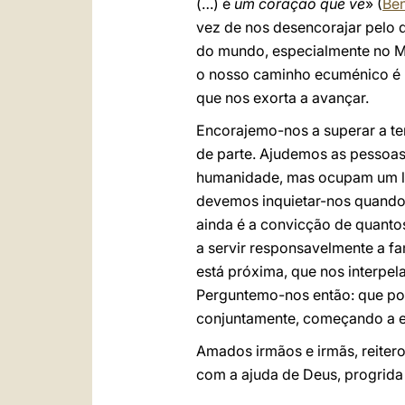
(…) é
um coração que vê
» (
Ben
vez de nos desencorajar pelo 
do mundo, especialmente no Mé
o nosso caminho ecuménico é 
que nos exorta a avançar.
Encorajemo-nos a superar a ten
de parte. Ajudemos as pessoas
humanidade, mas ocupam um lu
devemos inquietar-nos quando 
ainda é a convicção de quanto
a servir responsavelmente a f
está próxima, que nos interpel
Perguntemo-nos então: que p
conjuntamente, começando a ex
Amados irmãos e irmãs, reitero
com a ajuda de Deus, progrida