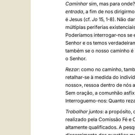
Caminhar
sim, mas para onde? 
entrada
, a fim de nos dirigir
é Jesus (cf.
Jo
15, 1-8). Não d
múltiplas periferias existenci
Poderíamos interrogar-nos se 
Senhor e os temos verdadeirame
também se o nosso caminho é 
o Senhor.
Rezar
: como no caminho, tamb
retalhar-se à medida do indiv
nosso», ressoa dentro de nós 
Sem oração, a comunhão asfixi
Interroguemo-nos: Quanto reza
Trabalhar juntos
: a propósito,
realizado pela Comissão Fé e C
altamente qualificados. A pesq