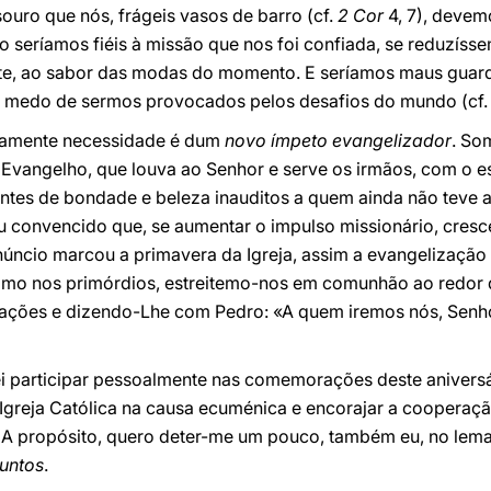
esouro que nós, frágeis vasos de barro (cf.
2 Cor
4, 7), devem
 seríamos fiéis à missão que nos foi confiada, se reduzíss
, ao sabor das modas do momento. E seríamos maus guard
m medo de sermos provocados pelos desafios do mundo (cf
ramente necessidade é dum
novo ímpeto evangelizador
. So
do Evangelho, que louva ao Senhor e serve os irmãos, com o e
ntes de bondade e beleza inauditos a quem ainda não teve 
u convencido que, se aumentar o impulso missionário, cres
úncio marcou a primavera da Igreja, assim a evangelizaçã
mo nos primórdios, estreitemo-nos em comunhão ao redor
tações e dizendo-Lhe com Pedro: «A quem iremos nós, Senho
i participar pessoalmente nas comemorações deste aniversá
greja Católica na causa ecuménica e encorajar a cooperaç
A propósito, quero deter-me um pouco, também eu, no lema 
juntos
.