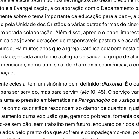
rais e éticas tocam pontos nevrálgicos do desafio ecuméni
ão e a Evangelização, a colaboração com o Departamento par
ente sobre o tema importante da educação para a paz –, a
o pela Unidade dos Cristãos e várias outras formas de sine
rroborada colaboração. Além disso, aprecio o papel impresc
ca das jovens gerações de responsáveis pastorais e acadé
mundo. Há muitos anos que a Igreja Católica colabora nesta
ldade; e cada ano tenho a alegria de saudar o grupo de aluno
mencionar, como bom sinal de «harmonia ecuménica», a cr
riação.
ente eclesial tem um sinónimo bem definido:
diakonia
. É o 
para ser servido, mas para servir» (
Mc
10, 45). O serviço var
a uma expressão emblemática na
Peregrinação de Justiça 
ira como os cristãos respondem ao clamor de quantos injust
co aumento duma exclusão que, gerando pobreza, fomenta os 
o-se sem pão, sem trabalho nem futuro, enquanto os ricos
rpelados pelo pranto dos que sofrem e compadeçamo-nos, po