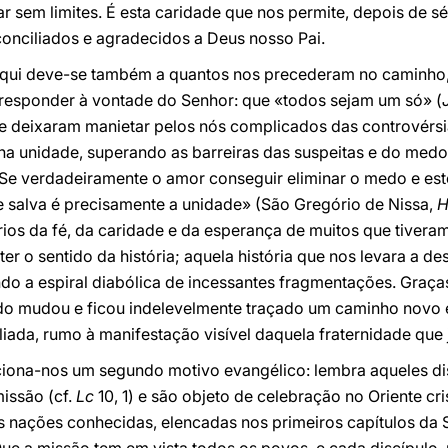
sem limites. É esta caridade que nos permite, depois de séc
conciliados e agradecidos a Deus nosso Pai.
aqui deve-se também a quantos nos precederam no caminho,
responder à vontade do Senhor: que «todos sejam um só» (
se deixaram manietar pelos nós complicados das controvérs
 na unidade, superando as barreiras das suspeitas e do medo
 «Se verdadeiramente o amor conseguir eliminar o medo e es
e salva é precisamente a unidade» (São Gregório de Nissa,
H
rios da fé, da caridade e da esperança de muitos que tiver
r o sentido da história; aquela história que nos levara a de
o a espiral diabólica de incessantes fragmentações. Graças 
do mudou e ficou indelevelmente traçado um caminho novo 
da, rumo à manifestação visível daquela fraternidade que j
iona-nos um segundo motivo evangélico: lembra aqueles dis
missão (cf.
Lc
10, 1) e são objeto de celebração no Oriente cr
 nações conhecidas, elencadas nos primeiros capítulos da S