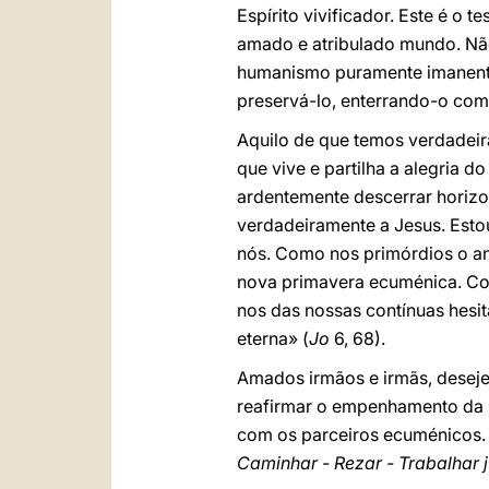
Espírito vivificador. Este é o t
amado e atribulado mundo. Não
humanismo puramente imanente
preservá-lo, enterrando-o co
Aquilo de que temos verdadei
que vive e partilha a alegria 
ardentemente descerrar horizo
verdadeiramente a Jesus. Esto
nós. Como nos primórdios o an
nova primavera ecuménica. Co
nos das nossas contínuas hesi
eterna» (
Jo
6, 68).
Amados irmãos e irmãs, deseje
reafirmar o empenhamento da I
com os parceiros ecuménicos. 
Caminhar - Rezar - Trabalhar 