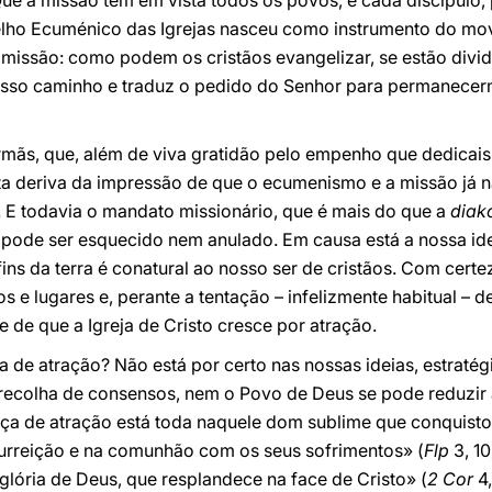
ue a missão tem em vista todos os povos, e cada discípulo, p
selho Ecuménico das Igrejas nasceu como instrumento do mo
 missão: como podem os cristãos evangelizar, se estão divid
nosso caminho e traduz o pedido do Senhor para permanecer
rmãs, que, além de viva gratidão pelo empenho que dedicais
 deriva da impressão de que o ecumenismo e a missão já 
. E todavia o mandato missionário, que é mais do que a
diak
pode ser esquecido nem anulado. Em causa está a nossa ide
ins da terra é conatural ao nosso ser de cristãos. Com certe
 e lugares e, perante a tentação – infelizmente habitual – d
 de que a Igreja de Cristo cresce por atração.
a de atração? Não está por certo nas nossas ideias, estraté
recolha de consensos, nem o Povo de Deus se pode reduzir
ça de atração está toda naquele dom sublime que conquist
ssurreição e na comunhão com os seus sofrimentos» (
Flp
3, 10
glória de Deus, que resplandece na face de Cristo» (
2 Cor
4,