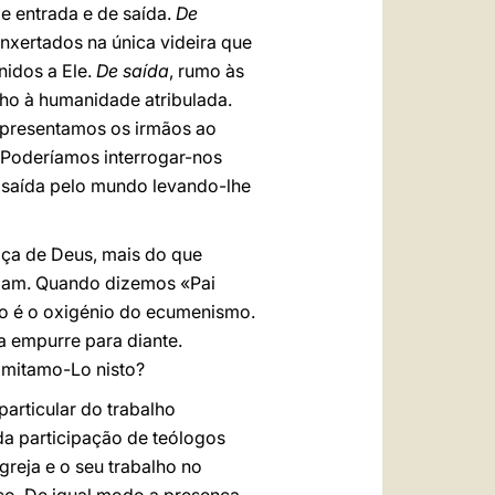
e entrada e de saída.
De
nxertados na única videira que
idos a Ele.
De saída
, rumo às
lho à humanidade atribulada.
apresentamos os irmãos ao
. Poderíamos interrogar-nos
 saída pelo mundo levando-lhe
ça de Deus, mais do que
amam. Quando dizemos «Pai
ão é o oxigénio do ecumenismo.
a empurre para diante.
imitamo-Lo nisto?
particular do trabalho
 da participação de teólogos
reja e o seu trabalho no