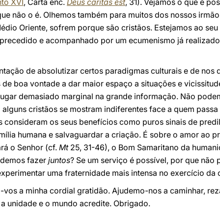
to XVI
, Carta enc.
Deus caritas est
, 31). Vejamos o que é po
que não o é. Olhemos também para muitos dos nossos irmãos
dio Oriente, sofrem porque são cristãos. Estejamos ao seu
precedido e acompanhado por um ecumenismo já realizado
tação de absolutizar certos paradigmas culturais e de nos d
 de boa vontade a dar maior espaço a situações e vicissitu
gar demasiado marginal na grande informação. Não podemo
alguns cristãos se mostram indiferentes face a quem passa n
s consideram os seus benefícios como puros sinais de predi
amília humana e salvaguardar a criação. É sobre o amor ao 
ará o Senhor (cf.
Mt
25, 31-46), o Bom Samaritano da humani
odemos fazer
juntos
? Se um serviço é possível, por que não p
perimentar uma fraternidade mais intensa no exercício da 
-vos a minha cordial gratidão. Ajudemo-nos a caminhar, rezar
 a unidade e o mundo acredite. Obrigado.