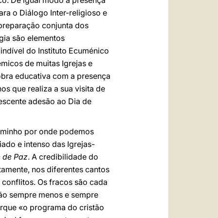
co. De igual modo a presença
a o Diálogo Inter-religioso e
 preparação conjunta dos
rgia são elementos
indível do Instituto Ecuménico
micos de muitas Igrejas e
 obra educativa com a presença
s que realiza a sua visita de
escente adesão ao Dia de
caminho por onde podemos
iado e intenso das Igrejas-
e de Paz
. A credibilidade do
amente, nos diferentes cantos
conflitos. Os fracos são cada
 são sempre menos e sempre
rque «o programa do cristão