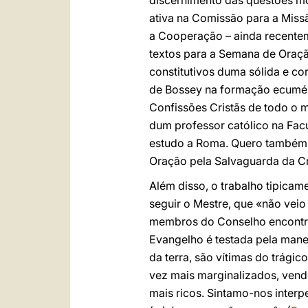
discernimento das questões mo
ativa na Comissão para a Miss
a Cooperação – ainda recentem
textos para a Semana de Oraçã
constitutivos duma sólida e co
de Bossey na formação ecuméni
Confissões Cristãs de todo o 
dum professor católico na Facu
estudo a Roma. Quero também 
Oração pela Salvaguarda da C
Além disso, o trabalho tipicam
seguir o Mestre, que «não veio 
membros do Conselho encontr
Evangelho é testada pela mane
da terra, são vítimas do trági
vez mais marginalizados, vend
mais ricos. Sintamo-nos inte