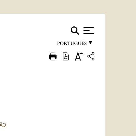
PORTUGUÊS
FRANÇAIS
ENGLISH
ITALIANO
PORTUGUÊS
ESPAÑOL
DEUTSCH
ÇÃO
POLSKI