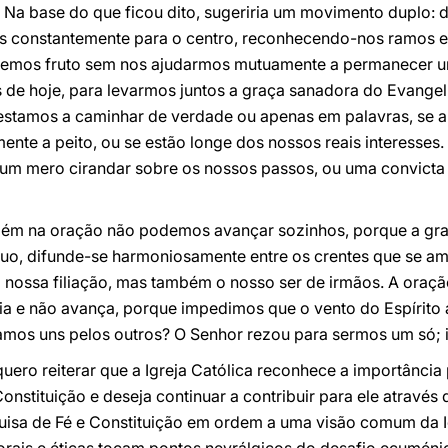
Na base do que ficou dito, sugeriria um movimento duplo: d
mos constantemente para o centro, reconhecendo-nos ramos e
aremos fruto sem nos ajudarmos mutuamente a permanecer un
ais de hoje, para levarmos juntos a graça sanadora do Evange
estamos a caminhar de verdade ou apenas em palavras, se 
nte a peito, ou se estão longe dos nossos reais interesses
um mero cirandar sobre os nossos passos, ou uma convicta
ém na oração não podemos avançar sozinhos, porque a gra
íduo, difunde-se harmoniosamente entre os crentes que se 
a nossa filiação, mas também o nosso ser de irmãos. A oraç
a e não avança, porque impedimos que o vento do Espírito 
mos uns pelos outros? O Senhor rezou para sermos um só; 
 quero reiterar que a Igreja Católica reconhece a importância 
onstituição e deseja continuar a contribuir para ele através
uisa de Fé e Constituição em ordem a uma visão comum da Ig