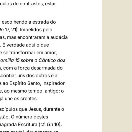
ulos de contrastes, estar
 escolhendo a estrada do
Jo
17, 21). Impelidos pelo
ias, mas encontraram a audácia
. É verdade aquilo que
te se transformar em amor,
omilia 15 sobre o Cântico dos
am, com a força desarmada do
sconfiar uns dos outros e a
ao Espírito Santo, inspirador
e, ao mesmo tempo, antigo: o
á une os crentes.
cípulos que Jesus, durante o
istão. O número destes
agrada Escritura (cf.
Gn
10).