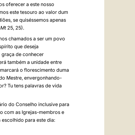
os oferecer a este nosso
emos este tesouro ao valor dum
iões, se quiséssemos apenas
.
Mt
25, 25).
mos chamados a ser um povo
spírito que deseja
a graça de conhecer
cerá também a unidade entre
o marcará o florescimento duma
 do Mestre, envergonhando-
r? Tu tens palavras de vida
rio do Conselho inclusive para
ão com as Igrejas-membros e
escolhido para este dia: