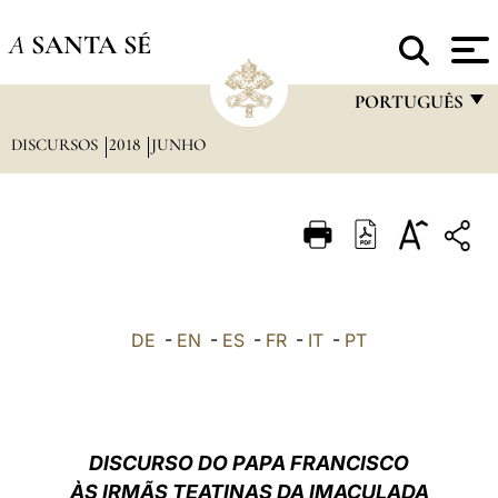
A
SANTA SÉ
PORTUGUÊS
DISCURSOS
2018
JUNHO
FRANÇAIS
ENGLISH
ITALIANO
PORTUGUÊS
ESPAÑOL
DE
-
EN
-
ES
-
FR
-
IT
-
PT
DEUTSCH
POLSKI
العربيّة
DISCURSO DO PAPA FRANCISCO
ÀS IRMÃS TEATINAS DA IMACULADA
中文