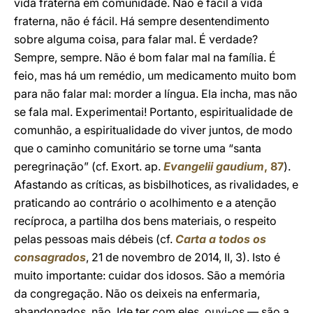
vida fraterna em comunidade. Não é fácil a vida
fraterna, não é fácil. Há sempre desentendimento
sobre alguma coisa, para falar mal. É verdade?
Sempre, sempre. Não é bom falar mal na família. É
feio, mas há um remédio, um medicamento muito bom
para não falar mal: morder a língua. Ela incha, mas não
se fala mal. Experimentai! Portanto, espiritualidade de
comunhão, a espiritualidade do viver juntos, de modo
que o caminho comunitário se torne uma “santa
peregrinação” (cf. Exort. ap.
Evangelii gaudium
, 87
).
Afastando as críticas, as bisbilhotices, as rivalidades, e
praticando ao contrário o acolhimento e a atenção
recíproca, a partilha dos bens materiais, o respeito
pelas pessoas mais débeis (cf.
Carta a todos os
consagrados
, 21 de novembro de 2014, II, 3). Isto é
muito importante: cuidar dos idosos. São a memória
da congregação. Não os deixeis na enfermaria,
abandonados, não. Ide ter com eles, ouvi-os — são a