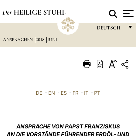
Der
HEILIGE STUHL
DEUTSCH
ANSPRACHEN
2018
JUNI
FRANÇAIS
ENGLISH
ITALIANO
PORTUGUÊS
ESPAÑOL
DE
-
EN
-
ES
-
FR
-
IT
-
PT
DEUTSCH
POLSKI
العربيّة
ANSPRACHE VON PAPST FRANZISKUS
AN DIE VORSTÄNDE FÜHRENDER ERDÖL- UND
中文