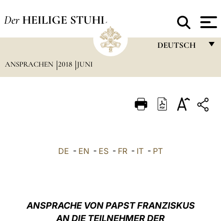
Der
HEILIGE STUHL
DEUTSCH
ANSPRACHEN
2018
JUNI
FRANÇAIS
ENGLISH
ITALIANO
PORTUGUÊS
ESPAÑOL
DE
-
EN
-
ES
-
FR
-
IT
-
PT
DEUTSCH
POLSKI
العربيّة
ANSPRACHE VON PAPST FRANZISKUS
AN DIE TEILNEHMER DER
中文