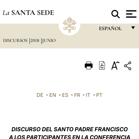
La
SANTA SEDE
ESPAÑOL
DISCURSOS
2018
JUNIO
FRANÇAIS
ENGLISH
ITALIANO
PORTUGUÊS
ESPAÑOL
DE
-
EN
-
ES
-
FR
-
IT
-
PT
DEUTSCH
POLSKI
العربيّة
DISCURSO DEL SANTO PADRE FRANCISCO
A LOS PARTICIPANTES EN LA CONFERENCIA
中文