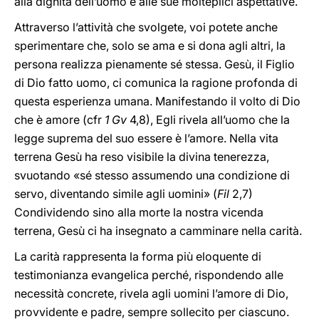
alla dignità dell’uomo e alle sue molteplici aspettative.
Attraverso l’attività che svolgete, voi potete anche
sperimentare che, solo se ama e si dona agli altri, la
persona realizza pienamente sé stessa. Gesù, il Figlio
di Dio fatto uomo, ci comunica la ragione profonda di
questa esperienza umana. Manifestando il volto di Dio
che è amore (cfr
1 Gv
4,8), Egli rivela all’uomo che la
legge suprema del suo essere è l’amore. Nella vita
terrena Gesù ha reso visibile la divina tenerezza,
svuotando «sé stesso assumendo una condizione di
servo, diventando simile agli uomini» (
Fil
2,7)
Condividendo sino alla morte la nostra vicenda
terrena, Gesù ci ha insegnato a camminare nella carità.
La carità rappresenta la forma più eloquente di
testimonianza evangelica perché, rispondendo alle
necessità concrete, rivela agli uomini l’amore di Dio,
provvidente e padre, sempre sollecito per ciascuno.