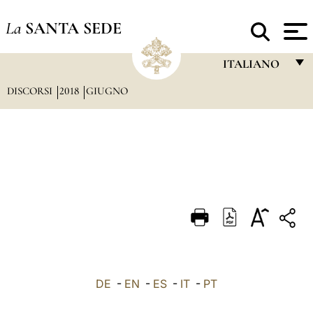
La
SANTA SEDE
ITALIANO
DISCORSI
2018
GIUGNO
FRANÇAIS
ENGLISH
ITALIANO
PORTUGUÊS
ESPAÑOL
DEUTSCH
POLSKI
العربيّة
DE
-
EN
-
ES
-
IT
-
PT
中文