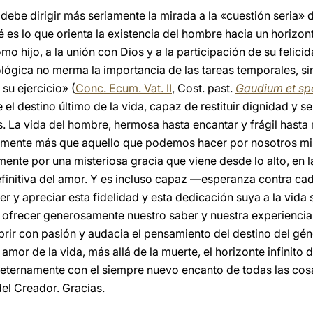
a debe dirigir más seriamente la mirada a la «cuestión seria» 
é es lo que orienta la existencia del hombre hacia un horizo
o hijo, a la unión con Dios y a la participación de su felic
ológica no merma la importancia de las tareas temporales, 
su ejercicio» (
Conc. Ecum. Vat. II
, Cost. past.
Gaudium et sp
el destino último de la vida, capaz de restituir dignidad y se
La vida del hombre, hermosa hasta encantar y frágil hasta mo
amente más que aquello que podemos hacer por nosotros mi
mente por una misteriosa gracia que viene desde lo alto, en 
 definitiva del amor. Y es incluso capaz —esperanza contra c
cer y apreciar esta fidelidad y esta dedicación suya a la vida 
 a ofrecer generosamente nuestro saber y nuestra experienci
abrir con pasión y audacia el pensamiento del destino del gé
 amor de la vida, más allá de la muerte, el horizonte infinito
eternamente con el siempre nuevo encanto de todas las cosas
del Creador. Gracias.