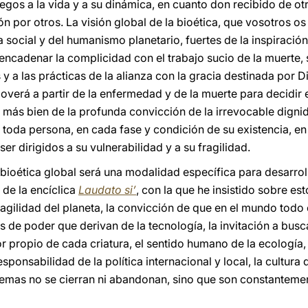
gos a la vida y a su dinámica, en cuanto don recibido de ot
n por otros. La visión global de la bioética, que vosotros o
a social y del humanismo planetario, fuertes de la inspiraci
encadenar la complicidad con el trabajo sucio de la muerte,
s y a las prácticas de la alianza con la gracia destinada por 
overá a partir de la enfermedad y de la muerte para decidir el
 más bien de la profunda convicción de la irrevocable dign
toda persona, en cada fase y condición de su existencia, en
r dirigidos a su vulnerabilidad y a su fragilidad.
a bioética global será una modalidad específica para desarroll
 de la encíclica
Laudato si’
, con la que he insistido sobre est
ragilidad del planeta, la convicción de que en el mundo todo e
 de poder que derivan de la tecnología, la invitación a bus
or propio de cada criatura, el sentido humano de la ecología
sponsabilidad de la política internacional y local, la cultura
 temas no se cierran ni abandonan, sino que son constanteme