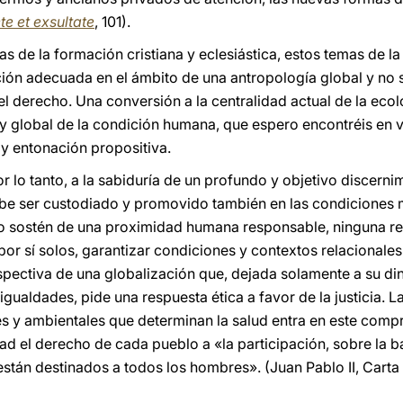
e et exsultate
, 101).
as de la formación cristiana y eclesiástica, estos temas de la
ón adecuada en el ámbito de una antropología global y no s
 el derecho. Una conversión a la centralidad actual de la ecol
 global de la condición humana, que espero encontréis en v
e y entonación propositiva.
or lo tanto, a la sabiduría de un profundo y objetivo discerni
ebe ser custodiado y promovido también en las condiciones 
do sostén de una proximidad humana responsable, ninguna re
por sí solos, garantizar condiciones y contextos relacionale
spectiva de una globalización que, dejada solamente a su di
gualdades, pide una respuesta ética a favor de la justicia. La
es y ambientales que determinan la salud entra en este comp
d el derecho de cada pueblo a «la participación, sobre la ba
están destinados a todos los hombres». (Juan Pablo II, Carta