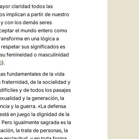
mayor claridad todos las
os implican a partir de nuestro
 y con los demás seres
aceptar el mundo entero como
ransforma en una lógica a
 respetar sus significados es
 su femineidad o masculinidad
5
).
ias fundamentales de la vida
 fraternidad, de la socialidad y
ifíciles y de todos los pasajes
exualidad y la generación, la
encia y la guerra. «La defensa
está en juego la dignidad de la
. Pero igualmente sagrada es la
ción, la trata de personas, la
e esclavitud, y en toda forma