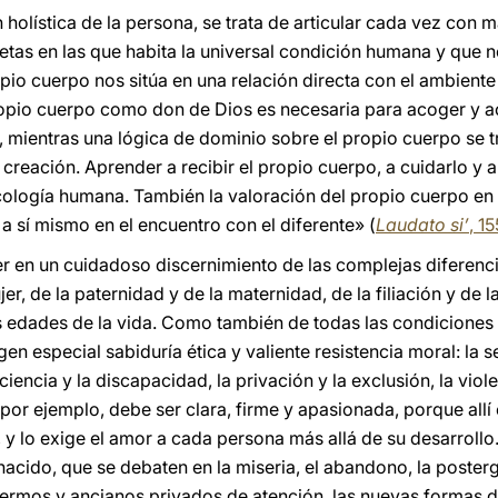
 holística de la persona, se trata de articular cada vez con 
etas en las que habita la universal condición humana y que n
io cuerpo nos sitúa en una relación directa con el ambiente
propio cuerpo como don de Dios es necesaria para acoger y 
 mientras una lógica de dominio sobre el propio cuerpo se t
 creación. Aprender a recibir el propio cuerpo, a cuidarlo y a
cología humana. También la valoración del propio cuerpo en
a sí mismo en el encuentro con el diferente» (
Laudato si’
, 15
r en un cuidadoso discernimiento de las complejas diferenc
, de la paternidad y de la maternidad, de la filiación y de la
s edades de la vida. Como también de todas las condiciones d
en especial sabiduría ética y valiente resistencia moral: la s
ciencia y la discapacidad, la privación y la exclusión, la viol
por ejemplo, debe ser clara, firme y apasionada, porque allí 
y lo exige el amor a cada persona más allá de su desarrollo
acido, que se debaten en la miseria, el abandono, la posterga
fermos y ancianos privados de atención, las nuevas formas d