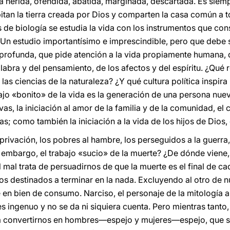
da herida, ofendida, abatida, marginada, descartada. Es siem
tan la tierra creada por Dios y comparten la casa común a to
 de biología se estudia la vida con los instrumentos que con
 Un estudio importantísimo e imprescindible, pero que debe 
profunda, que pide atención a la vida propiamente humana, 
labra y del pensamiento, de los afectos y del espíritu. ¿Qué
las ciencias de la naturaleza? ¿Y qué cultura política inspir
bajo «bonito» de la vida es la generación de una persona nue
vas, la iniciación al amor de la familia y de la comunidad, el
as; como también la iniciación a la vida de los hijos de Dios,
rivación, los pobres al hambre, los perseguidos a la guerra,
mbargo, el trabajo «sucio» de la muerte? ¿De dónde viene, 
l mal trata de persuadirnos de que la muerte es el final de c
 destinados a terminar en la nada. Excluyendo al otro de nu
e en bien de consumo. Narciso, el personaje de la mitología 
es ingenuo y no se da ni siquiera cuenta. Pero mientras tanto,
a convertirnos en hombres—espejo y mujeres—espejo, que s