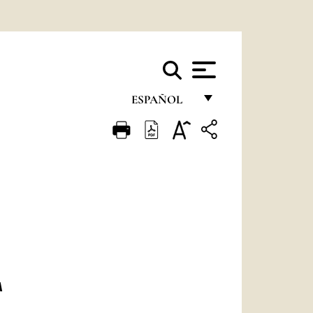
ESPAÑOL
FRANÇAIS
ENGLISH
ITALIANO
PORTUGUÊS
ESPAÑOL
DEUTSCH
A
POLSKI