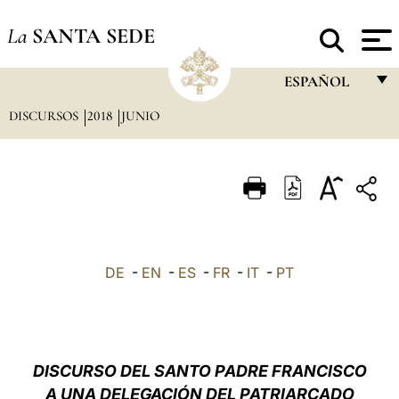
La
SANTA SEDE
ESPAÑOL
DISCURSOS
2018
JUNIO
FRANÇAIS
ENGLISH
ITALIANO
PORTUGUÊS
ESPAÑOL
DE
-
EN
-
ES
-
FR
-
IT
-
PT
DEUTSCH
POLSKI
العربيّة
DISCURSO DEL SANTO PADRE FRANCISCO
A UNA DELEGACIÓN DEL PATRIARCADO
中文