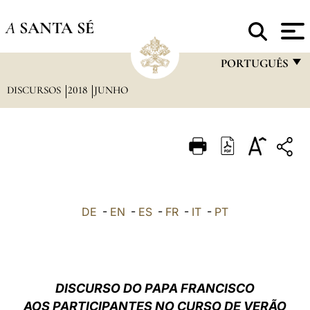
A
SANTA SÉ
PORTUGUÊS
DISCURSOS
2018
JUNHO
FRANÇAIS
ENGLISH
ITALIANO
PORTUGUÊS
ESPAÑOL
DE
-
EN
-
ES
-
FR
-
IT
-
PT
DEUTSCH
POLSKI
العربيّة
DISCURSO DO PAPA FRANCISCO
AOS PARTICIPANTES NO CURSO DE VERÃO
中文