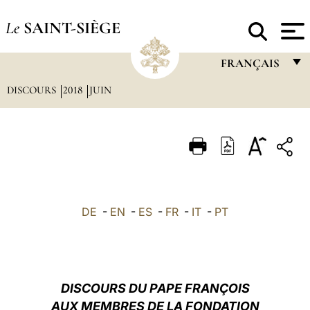
Le
SAINT-SIÈGE
FRANÇAIS
DISCOURS
2018
JUIN
FRANÇAIS
ENGLISH
ITALIANO
PORTUGUÊS
ESPAÑOL
DE
-
EN
-
ES
-
FR
-
IT
-
PT
DEUTSCH
POLSKI
العربيّة
DISCOURS DU PAPE FRANÇOIS
AUX MEMBRES DE LA FONDATION
中文