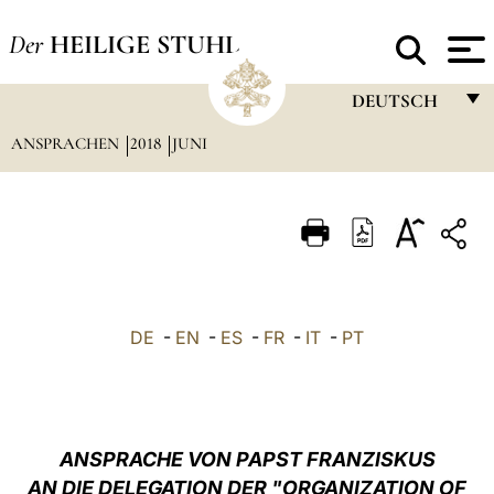
Der
HEILIGE STUHL
DEUTSCH
ANSPRACHEN
2018
JUNI
FRANÇAIS
ENGLISH
ITALIANO
PORTUGUÊS
ESPAÑOL
DE
-
EN
-
ES
-
FR
-
IT
-
PT
DEUTSCH
POLSKI
العربيّة
ANSPRACHE VON PAPST FRANZISKUS
AN DIE DELEGATION DER "ORGANIZATION OF
中文