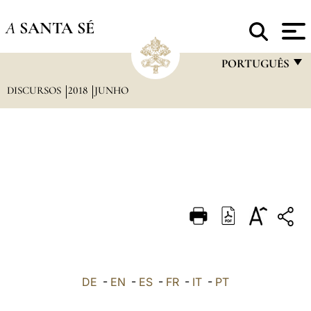
A
SANTA SÉ
PORTUGUÊS
DISCURSOS
2018
JUNHO
FRANÇAIS
ENGLISH
ITALIANO
PORTUGUÊS
ESPAÑOL
DEUTSCH
POLSKI
العربيّة
DE
-
EN
-
ES
-
FR
-
IT
-
PT
中文