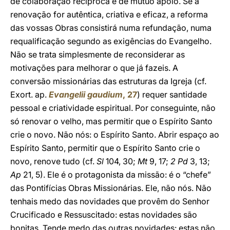
de colaboração recíproca e de mútuo apoio. Se a
renovação for autêntica, criativa e eficaz, a reforma
das vossas Obras consistirá numa refundação, numa
requalificação segundo as exigências do Evangelho.
Não se trata simplesmente de reconsiderar as
motivações para melhorar o que já fazeis. A
conversão missionárias das estruturas da Igreja (cf.
Exort. ap.
Evangelii gaudium
, 27
) requer santidade
pessoal e criatividade espiritual. Por conseguinte, não
só renovar o velho, mas permitir que o Espírito Santo
crie o novo. Não nós: o Espírito Santo. Abrir espaço ao
Espírito Santo, permitir que o Espírito Santo crie o
novo, renove tudo (cf.
Sl
104, 30;
Mt
9, 17;
2 Pd
3, 13;
Ap
21, 5). Ele é o protagonista da missão: é o “chefe”
das Pontifícias Obras Missionárias. Ele, não nós. Não
tenhais medo das novidades que provêm do Senhor
Crucificado e Ressuscitado: estas novidades são
bonitas. Tende medo das outras novidades: estas não