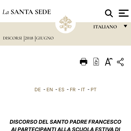
La
SANTA SEDE
ITALIANO
DISCORSI
2018
GIUGNO
FRANÇAIS
ENGLISH
ITALIANO
PORTUGUÊS
ESPAÑOL
DE
-
EN
-
ES
-
FR
-
IT
-
PT
DEUTSCH
POLSKI
العربيّة
DISCORSO DEL SANTO PADRE FRANCESCO
AI PARTECIPANTI ALLA SCUOLA ESTIVA DI
中文