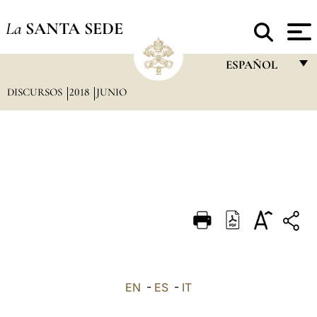
La
SANTA SEDE
ESPAÑOL
DISCURSOS
2018
JUNIO
FRANÇAIS
ENGLISH
ITALIANO
PORTUGUÊS
ESPAÑOL
DEUTSCH
POLSKI
العربيّة
EN
-
ES
-
IT
中文