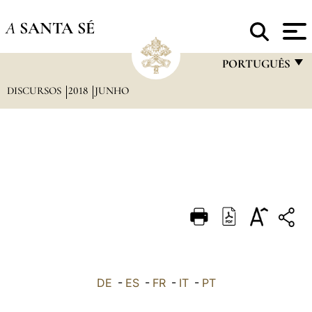
A
SANTA SÉ
PORTUGUÊS
DISCURSOS
2018
JUNHO
FRANÇAIS
ENGLISH
ITALIANO
PORTUGUÊS
ESPAÑOL
DEUTSCH
POLSKI
العربيّة
DE
-
ES
-
FR
-
IT
-
PT
中文