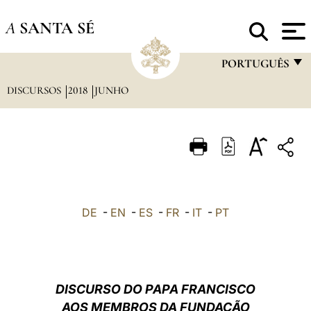
A
SANTA SÉ
PORTUGUÊS
DISCURSOS
2018
JUNHO
FRANÇAIS
ENGLISH
ITALIANO
PORTUGUÊS
ESPAÑOL
DE
-
EN
-
ES
-
FR
-
IT
-
PT
DEUTSCH
POLSKI
العربيّة
DISCURSO DO PAPA FRANCISCO
AOS MEMBROS DA FUNDAÇÃO
中文