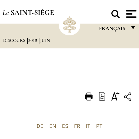
Le
SAINT-SIÈGE
FRANÇAIS
DISCOURS
2018
JUIN
FRANÇAIS
ENGLISH
ITALIANO
PORTUGUÊS
ESPAÑOL
DEUTSCH
POLSKI
العربيّة
DE
-
EN
-
ES
-
FR
-
IT
-
PT
中文