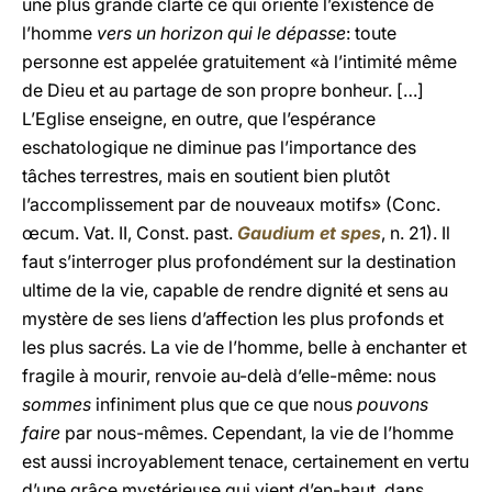
une plus grande clarté ce qui oriente l’existence de
l’homme
vers un horizon qui le dépasse
: toute
personne est appelée gratuitement «à l’intimité même
de Dieu et au partage de son propre bonheur. […]
L’Eglise enseigne, en outre, que l’espérance
eschatologique ne diminue pas l’importance des
tâches terrestres, mais en soutient bien plutôt
l’accomplissement par de nouveaux motifs» (Conc.
œcum. Vat. II, Const. past.
Gaudium et spes
, n. 21). Il
faut s’interroger plus profondément sur la destination
ultime de la vie, capable de rendre dignité et sens au
mystère de ses liens d’affection les plus profonds et
les plus sacrés. La vie de l’homme, belle à enchanter et
fragile à mourir, renvoie au-delà d’elle-même: nous
sommes
infiniment plus que ce que nous
pouvons
faire
par nous-mêmes. Cependant, la vie de l’homme
est aussi incroyablement tenace, certainement en vertu
d’une grâce mystérieuse qui vient d’en-haut, dans