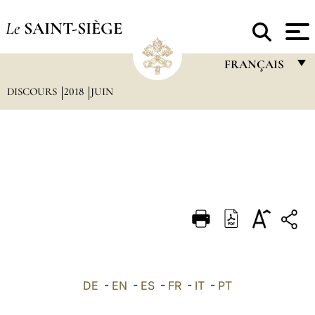
Le
SAINT-SIÈGE
FRANÇAIS
DISCOURS
2018
JUIN
FRANÇAIS
ENGLISH
ITALIANO
PORTUGUÊS
ESPAÑOL
DEUTSCH
POLSKI
العربيّة
DE
-
EN
-
ES
-
FR
-
IT
-
PT
中文