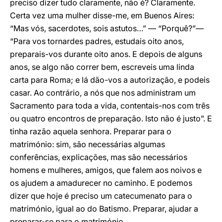
preciso dizer tudo claramente, não é? Claramente.
Certa vez uma mulher disse-me, em Buenos Aires:
“Mas vós, sacerdotes, sois astutos…” — “Porquê?”—
“Para vos tornardes padres, estudais oito anos,
preparais-vos durante oito anos. E depois de alguns
anos, se algo não correr bem, escreveis uma linda
carta para Roma; e lá dão-vos a autorização, e podeis
casar. Ao contrário, a nós que nos administram um
Sacramento para toda a vida, contentais-nos com três
ou quatro encontros de preparação. Isto não é justo”. E
tinha razão aquela senhora. Preparar para o
matrimónio: sim, são necessárias algumas
conferências, explicações, mas são necessários
homens e mulheres, amigos, que falem aos noivos e
os ajudem a amadurecer no caminho. E podemos
dizer que hoje é preciso um catecumenato para o
matrimónio, igual ao do Batismo. Preparar, ajudar a
preparar-se para o matrimónio.