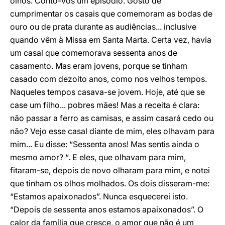
olhos. Conto-vos um episódio. Gosto de
cumprimentar os casais que comemoram as bodas de
ouro ou de prata durante as audiências... inclusive
quando vêm à Missa em Santa Marta. Certa vez, havia
um casal que comemorava sessenta anos de
casamento. Mas eram jovens, porque se tinham
casado com dezoito anos, como nos velhos tempos.
Naqueles tempos casava-se jovem. Hoje, até que se
case um filho... pobres mães! Mas a receita é clara:
não passar a ferro as camisas, e assim casará cedo ou
não? Vejo esse casal diante de mim, eles olhavam para
mim... Eu disse: “Sessenta anos! Mas sentis ainda o
mesmo amor? “. E eles, que olhavam para mim,
fitaram-se, depois de novo olharam para mim, e notei
que tinham os olhos molhados. Os dois disseram-me:
“Estamos apaixonados”. Nunca esquecerei isto.
“Depois de sessenta anos estamos apaixonados”. O
calor da família que cresce, o amor que não é um