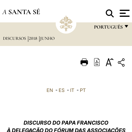
A
SANTA SÉ
PORTUGUÊS
DISCURSOS
2018
JUNHO
FRANÇAIS
ENGLISH
ITALIANO
PORTUGUÊS
ESPAÑOL
EN
-
ES
-
IT
-
PT
DEUTSCH
POLSKI
العربيّة
DISCURSO DO PAPA FRANCISCO
À DELEGAÇÃO DO FÓRUM DAS ASSOCIAÇÕES
中文