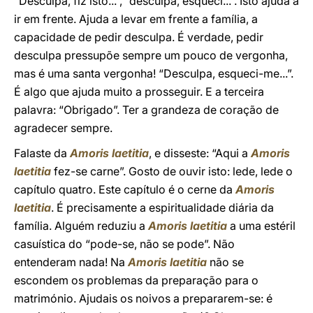
“Desculpa, fiz isto...”, “desculpa, esqueci...”. Isto ajuda a
ir em frente. Ajuda a levar em frente a família, a
capacidade de pedir desculpa. É verdade, pedir
desculpa pressupõe sempre um pouco de vergonha,
mas é uma santa vergonha! “Desculpa, esqueci-me...”.
É algo que ajuda muito a prosseguir. E a terceira
palavra: “Obrigado”. Ter a grandeza de coração de
agradecer sempre.
Falaste da
Amoris laetitia
, e disseste: “Aqui a
Amoris
laetitia
fez-se carne”. Gosto de ouvir isto: lede, lede o
capítulo quatro. Este capítulo é o cerne da
Amoris
laetitia
. É precisamente a espiritualidade diária da
família. Alguém reduziu a
Amoris laetitia
a uma estéril
casuística do “pode-se, não se pode”. Não
entenderam nada! Na
Amoris laetitia
não se
escondem os problemas da preparação para o
matrimónio. Ajudais os noivos a prepararem-se: é