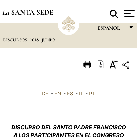
La
SANTA SEDE
ESPAÑOL
DISCURSOS
2018
JUNIO
FRANÇAIS
ENGLISH
ITALIANO
PORTUGUÊS
ESPAÑOL
DE
-
EN
-
ES
-
IT
-
PT
DEUTSCH
POLSKI
العربيّة
DISCURSO DEL SANTO PADRE FRANCISCO
A LOS PARTICIPANTES EN EL CONGRESO
中文