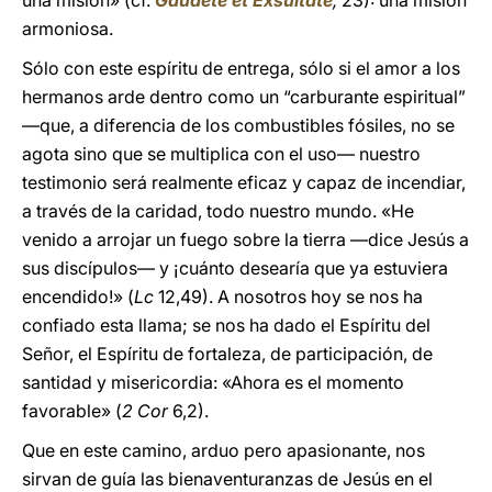
una misión» (cf.
Gaudete et Exsultate
,
23): una misión
armoniosa.
Sólo con este espíritu de entrega, sólo si el amor a los
hermanos arde dentro como un “carburante espiritual”
—que, a diferencia de los combustibles fósiles, no se
agota sino que se multiplica con el uso— nuestro
testimonio será realmente eficaz y capaz de incendiar,
a través de la caridad, todo nuestro mundo. «He
venido a arrojar un fuego sobre la tierra —dice Jesús a
sus discípulos— y ¡cuánto desearía que ya estuviera
encendido!» (
Lc
12,49). A nosotros hoy se nos ha
confiado esta llama; se nos ha dado el Espíritu del
Señor, el Espíritu de fortaleza, de participación, de
santidad y misericordia: «Ahora es el momento
favorable» (
2 Cor
6,2).
Que en este camino, arduo pero apasionante, nos
sirvan de guía las bienaventuranzas de Jesús en el