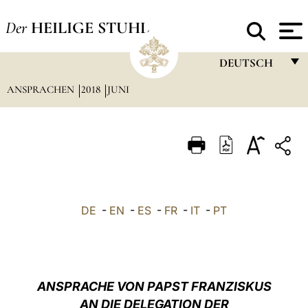
Der
HEILIGE STUHL
DEUTSCH
ANSPRACHEN
2018
JUNI
FRANÇAIS
ENGLISH
ITALIANO
PORTUGUÊS
ESPAÑOL
DE
-
EN
-
ES
-
FR
-
IT
-
PT
DEUTSCH
POLSKI
العربيّة
ANSPRACHE VON PAPST FRANZISKUS
AN DIE DELEGATION DER
中文