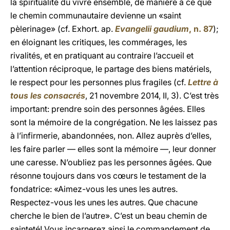
la spiritualité du vivre ensemble, de manière à ce que
le chemin communautaire devienne un «saint
pèlerinage» (cf. Exhort. ap.
Evangelii gaudium
, n. 87
);
en éloignant les critiques, les commérages, les
rivalités, et en pratiquant au contraire l’accueil et
l’attention réciproque, le partage des biens matériels,
le respect pour les personnes plus fragiles (cf.
Lettre à
tous les consacrés
, 21 novembre 2014, II, 3). C’est très
important: prendre soin des personnes âgées. Elles
sont la mémoire de la congrégation. Ne les laissez pas
à l’infirmerie, abandonnées, non. Allez auprès d’elles,
les faire parler — elles sont la mémoire —, leur donner
une caresse. N’oubliez pas les personnes âgées. Que
résonne toujours dans vos cœurs le testament de la
fondatrice: «Aimez-vous les unes les autres.
Respectez-vous les unes les autres. Que chacune
cherche le bien de l’autre». C’est un beau chemin de
sainteté! Vous incarnerez ainsi le commandement de