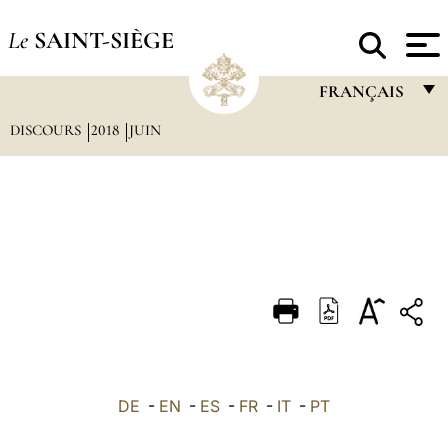
Le
SAINT-SIÈGE
FRANÇAIS
DISCOURS
2018
JUIN
FRANÇAIS
ENGLISH
ITALIANO
PORTUGUÊS
ESPAÑOL
DEUTSCH
POLSKI
العربيّة
DE
-
EN
-
ES
-
FR
-
IT
-
PT
中文