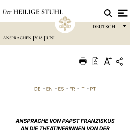
Der
HEILIGE STUHL
DEUTSCH
ANSPRACHEN
2018
JUNI
FRANÇAIS
ENGLISH
ITALIANO
PORTUGUÊS
ESPAÑOL
DE
-
EN
-
ES
-
FR
-
IT
-
PT
DEUTSCH
POLSKI
العربيّة
ANSPRACHE VON PAPST FRANZISKUS
AN DIE THEATINERINNEN VON DER
中文