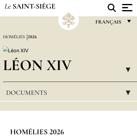
Le
SAINT-SIÈGE
FRANÇAIS
FRANÇAIS
HOMÉLIES
2026
ENGLISH
ITALIANO
LÉON XIV
PORTUGUÊS
▸
ESPAÑOL
DOCUMENTS
▸
DEUTSCH
POLSKI
العربيّة
中文
HOMÉLIES 2026