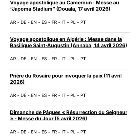
Voyage apostolique au Cameroun : Messe au
“Japoma Stadium” (Douala, 17 avril 2026)
-
-
-
-
-
-
-
AR
DE
EN
ES
FR
IT
PL
PT
Voyage apostolique en Algérie : Messe dans la
Basilique Saint-Augustin (Annaba, 14 avril 2026)
-
-
-
-
-
-
-
AR
DE
EN
ES
FR
IT
PL
PT
Prière du Rosaire pour invoquer la paix (11 avril
2026)
-
-
-
-
-
-
-
AR
DE
EN
ES
FR
IT
PL
PT
Dimanche de Pâques « Résurrection du Seigneur
» - Messe du Jour (5 avril 2026)
-
-
-
-
-
-
-
AR
DE
EN
ES
FR
IT
PL
PT