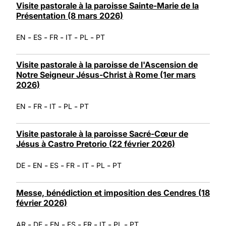
Visite pastorale à la paroisse Sainte-Marie de la
Présentation (8 mars 2026)
-
-
-
-
-
EN
ES
FR
IT
PL
PT
Visite pastorale à la paroisse de l'Ascension de
Notre Seigneur Jésus-Christ à Rome (1er mars
2026)
-
-
-
-
EN
FR
IT
PL
PT
Visite pastorale à la paroisse Sacré-Cœur de
Jésus à Castro Pretorio (22 février 2026)
-
-
-
-
-
-
DE
EN
ES
FR
IT
PL
PT
Messe, bénédiction et imposition des Cendres (18
février 2026)
-
-
-
-
-
-
-
AR
DE
EN
ES
FR
IT
PL
PT