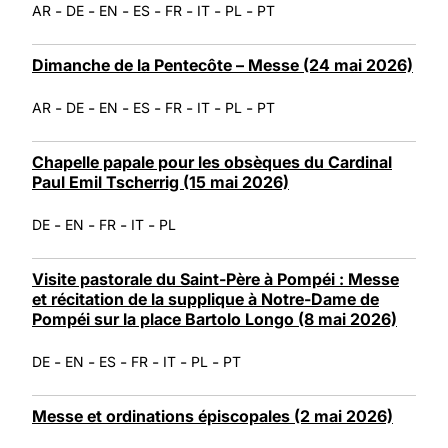
-
-
-
-
-
-
-
AR
DE
EN
ES
FR
IT
PL
PT
Dimanche de la Pentecôte – Messe (24 mai 2026)
-
-
-
-
-
-
-
AR
DE
EN
ES
FR
IT
PL
PT
Chapelle papale pour les obsèques du Cardinal
Paul Emil Tscherrig (15 mai 2026)
-
-
-
-
DE
EN
FR
IT
PL
Visite pastorale du Saint-Père à Pompéi : Messe
et récitation de la supplique à Notre-Dame de
Pompéi sur la place Bartolo Longo (8 mai 2026)
-
-
-
-
-
-
DE
EN
ES
FR
IT
PL
PT
Messe et ordinations épiscopales (2 mai 2026)