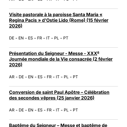
Visite pastorale à la paroisse Santa Maria «
Regina Pacis » d'Ostie Lido (Rome) (15 février
2026)
-
-
-
-
-
-
DE
EN
ES
FR
IT
PL
PT
e
Présentation du Seigneur - Messe - XXX
Journée mondiale de la Vie consacrée (2 février
2026)
-
-
-
-
-
-
-
AR
DE
EN
ES
FR
IT
PL
PT
Conversion de saint Paul Apôtre – Célébration
des secondes vêpres (25 janvier 2026)
-
-
-
-
-
-
-
AR
DE
EN
ES
FR
IT
PL
PT
Baptême du Seigneur – Messe et baptême de