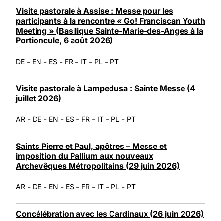
LATINE
Visite pastorale à Assise : Messe pour les
participants à la rencontre « Go! Franciscan Youth
Meeting » (Basilique Sainte-Marie-des-Anges à la
Portioncule, 6 août 2026)
-
-
-
-
-
-
DE
EN
ES
FR
IT
PL
PT
Visite pastorale à Lampedusa : Sainte Messe (4
juillet 2026)
-
-
-
-
-
-
-
AR
DE
EN
ES
FR
IT
PL
PT
Saints Pierre et Paul, apôtres – Messe et
imposition du Pallium aux nouveaux
Archevêques Métropolitains (29 juin 2026)
-
-
-
-
-
-
-
AR
DE
EN
ES
FR
IT
PL
PT
Concélébration avec les Cardinaux (26 juin 2026)