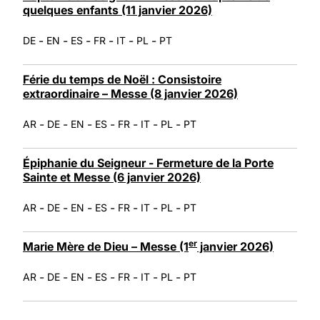
quelques enfants (11 janvier 2026)
-
-
-
-
-
-
DE
EN
ES
FR
IT
PL
PT
Férie du temps de Noël : Consistoire
extraordinaire – Messe (8 janvier 2026)
-
-
-
-
-
-
-
AR
DE
EN
ES
FR
IT
PL
PT
Épiphanie du Seigneur - Fermeture de la Porte
Sainte et Messe (6 janvier 2026)
-
-
-
-
-
-
-
AR
DE
EN
ES
FR
IT
PL
PT
er
Marie Mère de Dieu – Messe (1
janvier 2026)
-
-
-
-
-
-
-
AR
DE
EN
ES
FR
IT
PL
PT