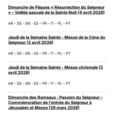
Dimanche de Pâques « Résurrection du Seigneur
» – Veillée pascale de la Sainte Nuit (4 avril 2026)
-
-
-
-
-
-
-
AR
DE
EN
ES
FR
IT
PL
PT
Jeudi de la Semaine Sainte - Messe de la Cène du
Seigneur (2 avril 2026)
-
-
-
-
-
-
-
AR
DE
EN
ES
FR
IT
PL
PT
Jeudi de la Semaine Sainte - Messe chrismale (2
avril 2026)
-
-
-
-
-
-
-
AR
DE
EN
ES
FR
IT
PL
PT
Dimanche des Rameaux : Passion du Seigneur –
Commémoration de l'entrée du Seigneur à
Jérusalem et Messe (29 mars 2026)