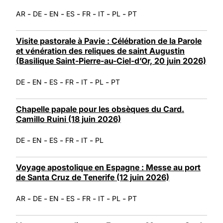
-
-
-
-
-
-
-
AR
DE
EN
ES
FR
IT
PL
PT
Visite pastorale à Pavie : Célébration de la Parole
et vénération des reliques de saint Augustin
(Basilique Saint-Pierre-au-Ciel-d’Or, 20 juin 2026)
-
-
-
-
-
-
DE
EN
ES
FR
IT
PL
PT
Chapelle papale pour les obsèques du Card.
Camillo Ruini (18 juin 2026)
-
-
-
-
-
DE
EN
ES
FR
IT
PL
Voyage apostolique en Espagne : Messe au port
de Santa Cruz de Tenerife (12 juin 2026)
-
-
-
-
-
-
-
AR
DE
EN
ES
FR
IT
PL
PT