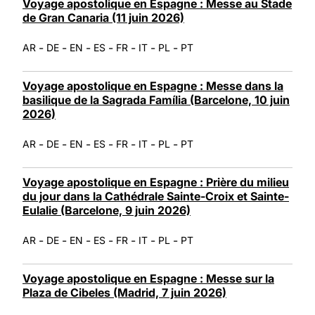
Voyage apostolique en Espagne : Messe au Stade
de Gran Canaria (11 juin 2026)
-
-
-
-
-
-
-
AR
DE
EN
ES
FR
IT
PL
PT
Voyage apostolique en Espagne : Messe dans la
basilique de la Sagrada Família (Barcelone, 10 juin
2026)
-
-
-
-
-
-
-
AR
DE
EN
ES
FR
IT
PL
PT
Voyage apostolique en Espagne : Prière du milieu
du jour dans la Cathédrale Sainte-Croix et Sainte-
Eulalie (Barcelone, 9 juin 2026)
-
-
-
-
-
-
-
AR
DE
EN
ES
FR
IT
PL
PT
Voyage apostolique en Espagne : Messe sur la
Plaza de Cibeles (Madrid, 7 juin 2026)