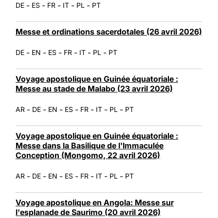
-
-
-
-
-
DE
ES
FR
IT
PL
PT
Messe et ordinations sacerdotales (26 avril 2026)
-
-
-
-
-
-
DE
EN
ES
FR
IT
PL
PT
Voyage apostolique en Guinée équatoriale :
Messe au stade de Malabo (23 avril 2026)
-
-
-
-
-
-
-
AR
DE
EN
ES
FR
IT
PL
PT
Voyage apostolique en Guinée équatoriale :
Messe dans la Basilique de l'Immaculée
Conception (Mongomo, 22 avril 2026)
-
-
-
-
-
-
-
AR
DE
EN
ES
FR
IT
PL
PT
Voyage apostolique en Angola: Messe sur
l'esplanade de Saurimo (20 avril 2026)