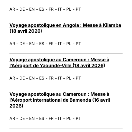
-
-
-
-
-
-
-
AR
DE
EN
ES
FR
IT
PL
PT
Voyage apostolique en Angola : Messe à Kilamba
(18 avril 2026)
-
-
-
-
-
-
-
AR
DE
EN
ES
FR
IT
PL
PT
Voyage apostolique au Cameroun : Messe à
l’Aéroport de Yaoundé-Ville (18 avril 2026)
-
-
-
-
-
-
-
AR
DE
EN
ES
FR
IT
PL
PT
Voyage apostolique au Cameroun : Messe à
l’Aéroport international de Bamenda (16 avril
2026)
-
-
-
-
-
-
-
AR
DE
EN
ES
FR
IT
PL
PT