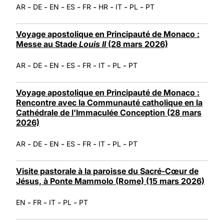
-
-
-
-
-
-
-
-
AR
DE
EN
ES
FR
HR
IT
PL
PT
Voyage apostolique en Principauté de Monaco :
Messe au Stade
Louis II
(28 mars 2026)
-
-
-
-
-
-
-
AR
DE
EN
ES
FR
IT
PL
PT
Voyage apostolique en Principauté de Monaco :
Rencontre avec la Communauté catholique en la
Cathédrale de l'Immaculée Conception (28 mars
2026)
-
-
-
-
-
-
-
AR
DE
EN
ES
FR
IT
PL
PT
Visite pastorale à la paroisse du Sacré-Cœur de
Jésus, à Ponte Mammolo (Rome) (15 mars 2026)
-
-
-
-
EN
FR
IT
PL
PT