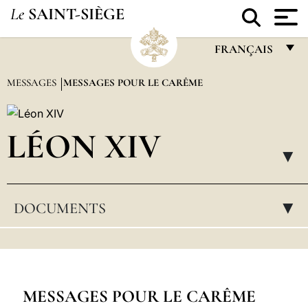
Le
SAINT-SIÈGE
FRANÇAIS
FRANÇAIS
MESSAGES
MESSAGES POUR LE CARÊME
ENGLISH
ITALIANO
LÉON XIV
PORTUGUÊS
▸
ESPAÑOL
DOCUMENTS
▸
DEUTSCH
POLSKI
العربيّة
中文
MESSAGES POUR LE CARÊME