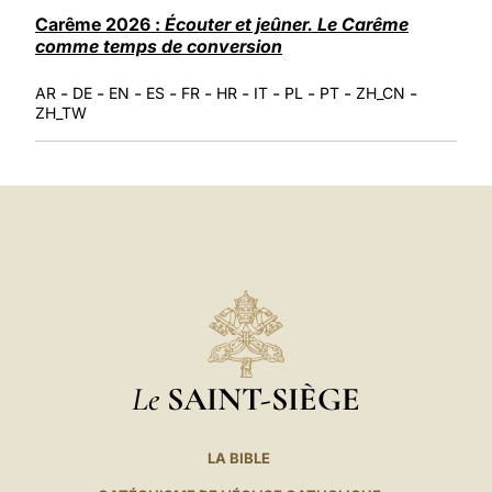
LATINE
Carême 2026 :
Écouter et jeûner. Le Carême
comme temps de conversion
-
-
-
-
-
-
-
-
-
-
AR
DE
EN
ES
FR
HR
IT
PL
PT
ZH_CN
ZH_TW
Le
SAINT-SIÈGE
LA BIBLE