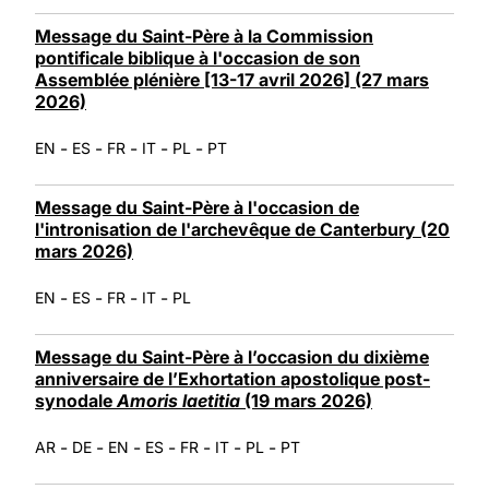
Message du Saint-Père à la Commission
pontificale biblique à l'occasion de son
Assemblée plénière [13-17 avril 2026] (27 mars
2026)
-
-
-
-
-
EN
ES
FR
IT
PL
PT
Message du Saint-Père à l'occasion de
l'intronisation de l'archevêque de Canterbury (20
mars 2026)
-
-
-
-
EN
ES
FR
IT
PL
Message du Saint-Père à l’occasion du dixième
anniversaire de l’Exhortation apostolique post-
synodale
Amoris laetitia
(19 mars 2026)
-
-
-
-
-
-
-
AR
DE
EN
ES
FR
IT
PL
PT