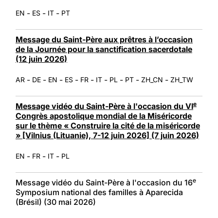
-
-
-
EN
ES
IT
PT
Message du Saint-Père aux prêtres à l’occasion
de la Journée pour la sanctification sacerdotale
(12 juin 2026)
-
-
-
-
-
-
-
-
-
AR
DE
EN
ES
FR
IT
PL
PT
ZH_CN
ZH_TW
e
Message vidéo du Saint-Père à l'occasion du VI
Congrès apostolique mondial de la Miséricorde
sur le thème « Construire la cité de la miséricorde
» [Vilnius (Lituanie), 7-12 juin 2026] (7 juin 2026)
-
-
-
EN
FR
IT
PL
e
Message vidéo du Saint-Père à l'occasion du 16
Symposium national des familles à Aparecida
(Brésil) (30 mai 2026)