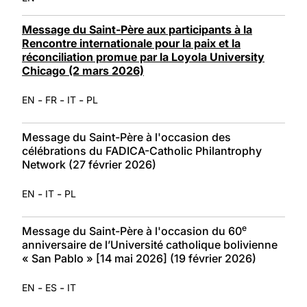
Message du Saint-Père aux participants à la
Rencontre internationale pour la paix et la
réconciliation promue par la Loyola University
Chicago (2 mars 2026)
-
-
-
EN
FR
IT
PL
Message du Saint-Père à l'occasion des
célébrations du FADICA-Catholic Philantrophy
Network (27 février 2026)
-
-
EN
IT
PL
e
Message du Saint-Père à l'occasion du 60
anniversaire de l’Université catholique bolivienne
« San Pablo » [14 mai 2026] (19 février 2026)
-
-
EN
ES
IT