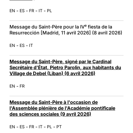
-
-
-
-
EN
ES
FR
IT
PL
e
Message du Saint-Père pour la IV
fiesta de la
Resurrección [Madrid, 11 avril 2026] (8 avril 2026)
-
-
EN
ES
IT
Message du Saint-Père, signé par le Cardinal
Secrétaire d'État, Pietro Parolin, aux habitants du
Village de Debel (Liban) (6 avril 2026)
-
EN
FR
Message du Saint-Père à l'occasion de
l'Assemblée plénière de l'Académie pontificale
des sciences sociales (9 avril 2026)
-
-
-
-
-
EN
ES
FR
IT
PL
PT