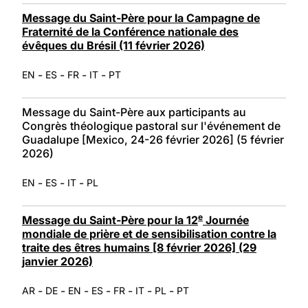
Message du Saint-Père pour la Campagne de
Fraternité de la Conférence nationale des
évêques du Brésil (11 février 2026)
-
-
-
-
EN
ES
FR
IT
PT
Message du Saint-Père aux participants au
Congrès théologique pastoral sur l'événement de
Guadalupe [Mexico, 24-26 février 2026] (5 février
2026)
-
-
-
EN
ES
IT
PL
e
Message du Saint-Père pour la 12
Journée
mondiale de prière et de sensibilisation contre la
traite des êtres humains [8 février 2026] (29
janvier 2026)
-
-
-
-
-
-
-
AR
DE
EN
ES
FR
IT
PL
PT