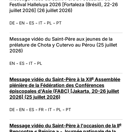
Festival Halleluya 2026 [Fortaleza (Brésil), 22-26
juillet 2026] (26 juillet 2026)
-
-
-
-
-
DE
EN
ES
IT
PL
PT
Message vidéo du Saint-Père aux jeunes de la
prélature de Chota y Cutervo au Pérou (25 juillet
2026)
-
-
-
EN
ES
IT
PL
e
Message vidéo du Saint-Père à la XII
Assemblée
plénière de la Fédération des Conférences
épiscopales d'Asie (FABC) [Jakarta, 20-26 juillet
2026] (25 juillet 2026)
-
-
-
-
-
-
DE
EN
ES
FR
IT
PL
PT
e
Message vidéo du Saint-Père à l'occasion de la II
Rencontre « Rejoice » - Journée nationale de la