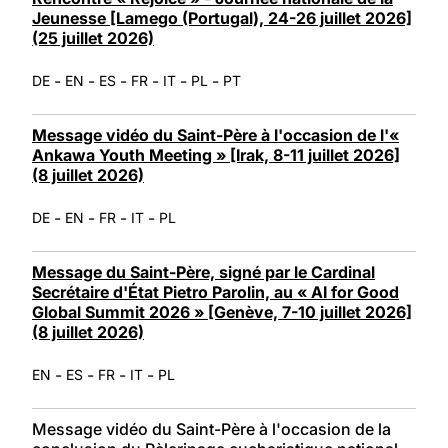
Jeunesse [Lamego (Portugal), 24-26 juillet 2026]
(25 juillet 2026)
-
-
-
-
-
-
DE
EN
ES
FR
IT
PL
PT
Message vidéo du Saint-Père à l'occasion de l'«
Ankawa Youth Meeting » [Irak, 8-11 juillet 2026]
(8 juillet 2026)
-
-
-
-
DE
EN
FR
IT
PL
Message du Saint-Père, signé par le Cardinal
Secrétaire d'État Pietro Parolin, au « AI for Good
Global Summit 2026 » [Genève, 7-10 juillet 2026]
(8 juillet 2026)
-
-
-
-
EN
ES
FR
IT
PL
Message vidéo du Saint-Père à l'occasion de la