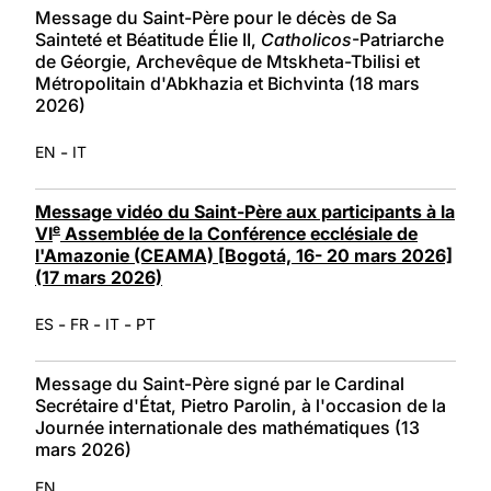
Message du Saint-Père pour le décès de Sa
Sainteté et Béatitude Élie II,
Catholicos
-Patriarche
de Géorgie, Archevêque de Mtskheta-Tbilisi et
Métropolitain d'Abkhazia et Bichvinta (18 mars
2026)
-
EN
IT
Message vidéo du Saint-Père aux participants à la
e
VI
Assemblée de la Conférence ecclésiale de
l'Amazonie (CEAMA) [Bogotá, 16- 20 mars 2026]
(17 mars 2026)
-
-
-
ES
FR
IT
PT
Message du Saint-Père signé par le Cardinal
Secrétaire d'État, Pietro Parolin, à l'occasion de la
Journée internationale des mathématiques (13
mars 2026)
EN