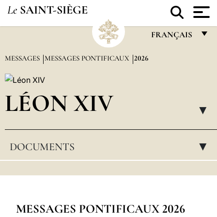
Le
SAINT-SIÈGE
FRANÇAIS
FRANÇAIS
MESSAGES
MESSAGES PONTIFICAUX
2026
ENGLISH
ITALIANO
LÉON XIV
PORTUGUÊS
▸
ESPAÑOL
DOCUMENTS
▸
DEUTSCH
POLSKI
العربيّة
中文
MESSAGES PONTIFICAUX 2026