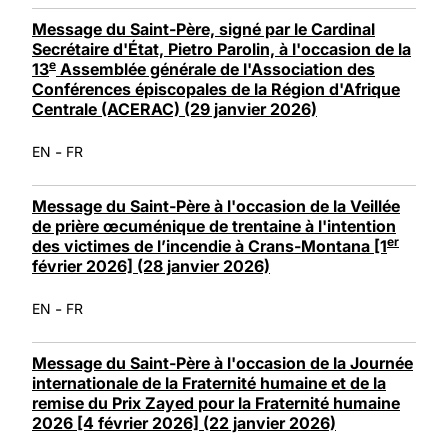
Message du Saint-Père, signé par le Cardinal
Secrétaire d'État, Pietro Parolin, à l'occasion de la
e
13
Assemblée générale de l'Association des
Conférences épiscopales de la Région d'Afrique
Centrale (ACERAC) (29 janvier 2026)
-
EN
FR
Message du Saint-Père à l'occasion de la Veillée
de prière œcuménique de trentaine à l'intention
er
des victimes de l’incendie à Crans-Montana [1
février 2026] (28 janvier 2026)
-
EN
FR
Message du Saint-Père à l'occasion de la Journée
internationale de la Fraternité humaine et de la
remise du Prix Zayed pour la Fraternité humaine
2026 [4 février 2026] (22 janvier 2026)