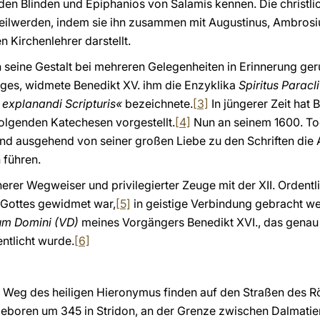
n Blinden und Epiphanios von Salamis kennen. Die christlic
eilwerden, indem sie ihn zusammen mit Augustinus, Ambros
n Kirchenlehrer darstellt.
seine Gestalt bei mehreren Gelegenheiten in Erinnerung ger
ages, widmete Benedikt XV. ihm die Enzyklika
Spiritus Paracli
explanandi Scripturis«
bezeichnete.
[3]
In jüngerer Zeit hat 
olgenden Katechesen vorgestellt.
[4]
Nun an seinem 1600. To
nd ausgehend von seiner großen Liebe zu den Schriften die A
 führen.
cherer Wegweiser und privilegierter Zeuge mit der XII. Orden
 Gottes gewidmet war,
[5]
in geistige Verbindung gebracht w
um Domini (VD)
meines Vorgängers Benedikt XVI., das genau
ntlicht wurde.
[6]
 Weg des heiligen Hieronymus finden auf den Straßen des 
 Geboren um 345 in Stridon, an der Grenze zwischen Dalmatie