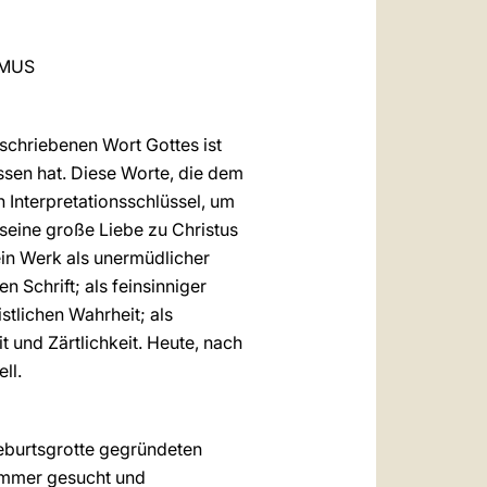
العربيّة
中文
YMUS
LATINE
eschriebenen Wort Gottes ist
ssen hat. Diese Worte, die dem
n Interpretationsschlüssel, um
seine große Liebe zu Christus
sein Werk als unermüdlicher
n Schrift; als feinsinniger
stlichen Wahrheit; als
 und Zärtlichkeit. Heute, nach
ll.
eburtsgrotte gegründeten
 immer gesucht und