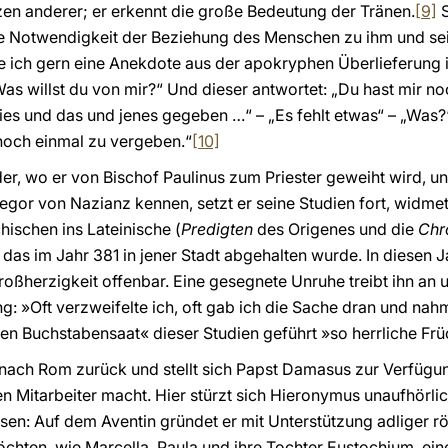
en anderer; er erkennt die große Bedeutung der Tränen.
[9]
S
e Notwendigkeit der Beziehung des Menschen zu ihm und sei
ch gern eine Anekdote aus der apokryphen Überlieferung in
as willst du von mir?“ Und dieser antwortet: „Du hast mir noc
dies und das und jenes gegeben …“ – „Es fehlt etwas“ – „Was?
 noch einmal zu vergeben.“
[10]
eder, wo er von Bischof Paulinus zum Priester geweiht wird, 
regor von Nazianz kennen, setzt er seine Studien fort, widme
ischen ins Lateinische (
Predigten
des Origenes und die
Chr
 das im Jahr 381 in jener Stadt abgehalten wurde. In diesen 
roßherzigkeit offenbar. Eine gesegnete Unruhe treibt ihn an
ng: »Oft verzweifelte ich, oft gab ich die Sache dran und nah
ren Buchstabensaat« dieser Studien geführt »so herrliche Frü
nach Rom zurück und stellt sich Papst Damasus zur Verfügun
 Mitarbeiter macht. Hier stürzt sich Hieronymus unaufhörlich
sen: Auf dem Aventin gründet er mit Unterstützung adliger rö
ten, wie Marcella, Paula und ihre Tochter Eustochium, einen 