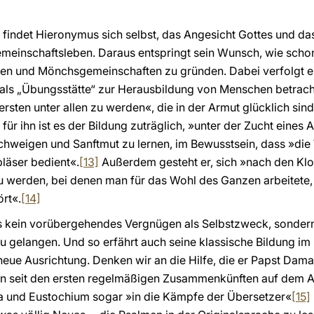
ft findet Hieronymus sich selbst, das Angesicht Gottes und d
emeinschaftsleben. Daraus entspringt sein Wunsch, wie schon
n und Mönchsgemeinschaften zu gründen. Dabei verfolgt er 
als „Übungsstätte“ zur Herausbildung von Menschen betrachtet
ersten unter allen zu werden«, die in der Armut glücklich si
ür ihn ist es der Bildung zuträglich, »unter der Zucht eines A
chweigen und Sanftmut zu lernen, im Bewusstsein, dass »die
bläser bedient«.
[13]
Außerdem gesteht er, sich »nach den Klo
u werden, bei denen man für das Wohl des Ganzen arbeitete
ört«.
[14]
s kein vorübergehendes Vergnügen als Selbstzweck, sondern
zu gelangen. Und so erfährt auch seine klassische Bildung im 
eue Ausrichtung. Denken wir an die Hilfe, die er Papst Damas
en seit den ersten regelmäßigen Zusammenkünften auf dem Av
a und Eustochium sogar »in die Kämpfe der Übersetzer«
[15]