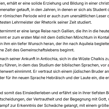
n, erhält er eine solide Erziehung und Bildung in einer chris
nenalter getauft, in den Jahren, in denen er sich als Student 
r römischen Periode wird er auch zum unersättlichen Leser der
esten Lehrmeister der Rhetorik seiner Zeit studiert.
ernimmt er eine lange Reise nach Gallien, die ihn in die heu
kommt er zum ersten Mal mit dem östlichen Mönchtum in Konta
 in ihm ein tiefer Wunsch heran, der ihn nach Aquileia begleit
ne Zeit des Gemeinschaftslebens beginnt.
nach seiner Ankunft in Antiochia, sich in die Wüste Chalkis 
zu führen, in dem das Studium der biblischen Sprachen, vor 
lenwert einnimmt. Er vertraut sich einem jüdischen Bruder an
s der für ihn neuen Sprache Hebräisch und der Laute ein, die e
somit das Einsiedlerleben und erfährt sie in ihrer tiefsten B
ntscheidungen, der Vertrautheit und der Begegnung mit Gott,
 Kampf zur Erkenntnis der Schwäche gelangt, mit einem größ