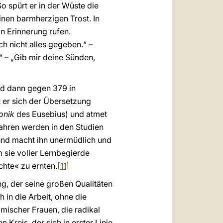
o spürt er in der Wüste die
nen barmherzigen Trost. In
 Erinnerung rufen.
h nicht alles gegeben.“ –
“ – „Gib mir deine Sünden,
und dann gegen 379 in
t er sich der Übersetzung
onik
des Eusebius) und atmet
Jahren werden in den Studien
 und macht ihn unermüdlich und
m sie voller Lernbegierde
chte« zu ernten.
[11]
g, der seine großen Qualitäten
 in die Arbeit, ohne die
mischer Frauen, die radikal
Kreis, der sich in erster Linie