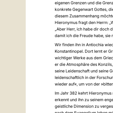
eigenen Grenzen und die Grenz
konkrete Gegenwart Gottes, di
diesem Zusammenhang möchte i
Hieronymus fragt den Herrn: „W
„Aber Herr, ich habe dir doch 
damit ich die Freude habe, sie
Wir finden ihn in Antiochia wi
Konstantinopel. Dort lernt er G
wichtiger Werke aus dem Griech
er die Atmosphäre des Konzils,
seine Leidenschaft und seine G
leidenschaftlich in der Forschu
wieder auf«, um von der »bitte
Im Jahr 382 kehrt Hieronymus 
erkennt und ihn zu seinem engen
geistliche Dimension zu verges
nach dem Evangelium leben möch