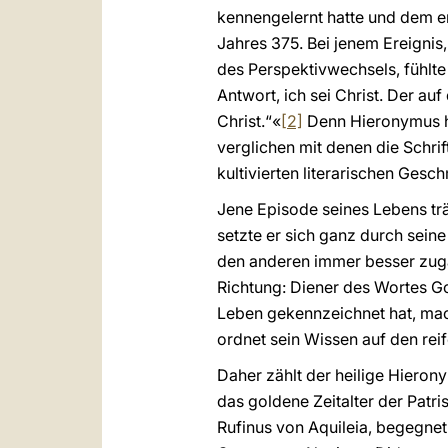
kennengelernt hatte und dem er a
Jahres 375. Bei jenem Ereigni
des Perspektivwechsels, fühlte
Antwort, ich sei Christ. Der auf
Christ.“«
[2]
Denn Hieronymus hat
verglichen mit denen die Schri
kultivierten literarischen Gesc
Jene Episode seines Lebens tr
setzte er sich ganz durch sein
den anderen immer besser zugä
Richtung: Diener des Wortes Got
Leben gekennzeichnet hat, mach
ordnet sein Wissen auf den reif
Daher zählt der heilige Hierony
das goldene Zeitalter der Patr
Rufinus von Aquileia, begegnet