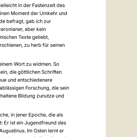
elleicht in der Fastenzeit des
, einen Moment der Umkehr und
de befragt, gab ich zur
ceronianer, aber kein
nischen Texte geliebt,
rschienen, zu herb für seinen
seinem Wort zu widmen. So
in, die göttlichen Schriften
eue und entschiedenere
nablässigen Forschung, die sein
rhaltene Bildung zunutze und
he, in jener Epoche, die als
: Er ist ein Jugendfreund des
ugustinus. Im Osten lernt er