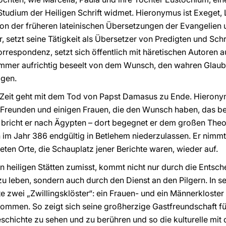
udium der Heiligen Schrift widmet. Hieronymus ist Exeget, L
sion der früheren lateinischen Übersetzungen der Evangelien 
, setzt seine Tätigkeit als Übersetzer von Predigten und Sc
orrespondenz, setzt sich öffentlich mit häretischen Autoren 
immer aufrichtig beseelt von dem Wunsch, den wahren Glaub
igen.
e Zeit geht mit dem Tod von Papst Damasus zu Ende. Hierony
 Freunden und einigen Frauen, die den Wunsch haben, das b
, bricht er nach Ägypten – dort begegnet er dem großen Th
n im Jahr 386 endgültig in Betlehem niederzulassen. Er nimmt
ten Orte, die Schauplatz jener Berichte waren, wieder auf.
n heiligen Stätten zumisst, kommt nicht nur durch die Ents
 zu leben, sondern auch durch den Dienst an den Pilgern. In 
te zwei „Zwillingsklöster“: ein Frauen- und ein Männerkloste
ommen. So zeigt sich seine großherzige Gastfreundschaft für
schichte zu sehen und zu berühren und so die kulturelle mit 