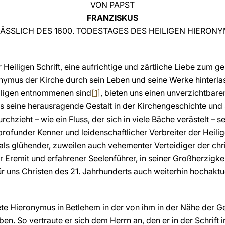
VON PAPST
FRANZISKUS
ÄSSLICH DES 1600. TODESTAGES DES HEILIGEN HIERON
r Heiligen Schrift, eine aufrichtige und zärtliche Liebe zum g
onymus der Kirche durch sein Leben und seine Werke hinterla
iligen entnommenen sind
[1]
, bieten uns einen unverzichtbare
s seine herausragende Gestalt in der Kirchengeschichte und 
chzieht – wie ein Fluss, der sich in viele Bäche verästelt – 
profunder Kenner und leidenschaftlicher Verbreiter der Heilige
als glühender, zuweilen auch vehementer Verteidiger der chri
 Eremit und erfahrener Seelenführer, in seiner Großherzigkeit
für uns Christen des 21. Jahrhunderts auch weiterhin hochaktue
 Hieronymus in Betlehem in der von ihm in der Nähe der G
ben. So vertraute er sich dem Herrn an, den er in der Schrift