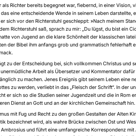
ls Richter bereits begegnet war, fiebernd, in einer Vision, vi
s, das eine entscheidende Wende in seinem Leben darstellte
 er sich vor den Richterstuhl geschleppt: »Nach meinem Stan
 dem Richterstuhl saß, sprach zu mir: „Du lügst, du bist ein Ci
te von Jugend an die klare Schönheit der klassischen latei
ften der Bibel ihm anfangs grob und grammatisch fehlerhaft e
hmack.
ägt zu der Entscheidung bei, sich vollkommen Christus und 
e unermüdliche Arbeit als Übersetzer und Kommentator dafür e
nglich zu machen. Jenes Ereignis gibt seinem Leben eine n
tes zu werden, verliebt in das „Fleisch der Schrift“. In der u
t er sich so die Studien seiner Jugendzeit und die in Rom e
eren Dienst an Gott und an der kirchlichen Gemeinschaft hin.
mus mit Fug und Recht zu den großen Gestalten der Alten Kirc
istik bezeichnet wird, als wahre Brücke zwischen Ost und West
 Ambrosius und führt eine umfangreiche Korrespondenz mit A