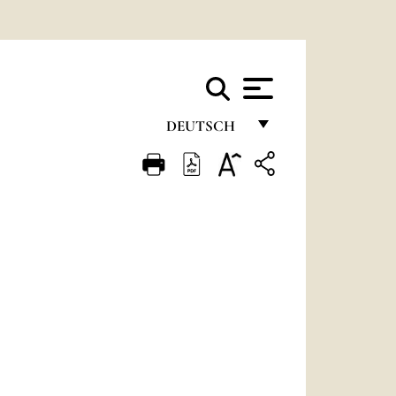
DEUTSCH
FRANÇAIS
ENGLISH
ITALIANO
PORTUGUÊS
ESPAÑOL
DEUTSCH
POLSKI