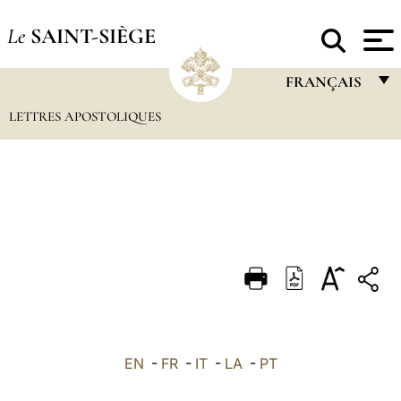
Le
SAINT-SIÈGE
FRANÇAIS
LETTRES APOSTOLIQUES
FRANÇAIS
ENGLISH
ITALIANO
PORTUGUÊS
ESPAÑOL
DEUTSCH
POLSKI
العربيّة
EN
-
FR
-
IT
-
LA
-
PT
中文