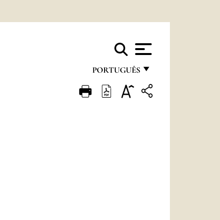
PORTUGUÊS
FRANÇAIS
ENGLISH
ITALIANO
PORTUGUÊS
ESPAÑOL
DEUTSCH
POLSKI