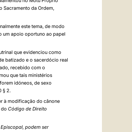
gulamentou no Motu Proprio
 do Sacramento da Ordem,
inalmente este tema, de modo
o um apoio oportuno ao papel
utrinal que evidenciou como
e batizado e o sacerdócio real
nado, recebido com o
ou que tais ministérios
 forem idóneos, de sexo
 § 2.
ver à modificação do cânone
1 do
Código de
Direito
 Episcopal, podem ser