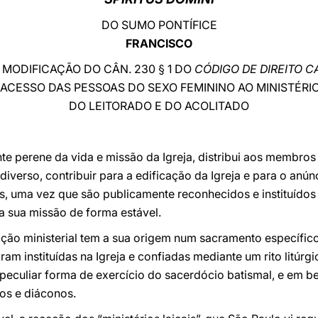
DO SUMO PONTÍFICE
FRANCISCO
 MODIFICAÇÃO DO CÂN. 230 § 1 DO
CÓDIGO DE DIREITO 
ACESSO DAS PESSOAS DO SEXO FEMININO AO MINISTÉRIO
DO LEITORADO E DO ACOLITADO
nte perene da vida e missão da Igreja, distribui aos membr
verso, contribuir para a edificação da Igreja e para o anún
, uma vez que são publicamente reconhecidos e instituídos p
 sua missão de forma estável.
ição ministerial tem a sua origem num sacramento específic
oram instituídas na Igreja e confiadas mediante um rito litúrg
 peculiar forma de exercício do sacerdócio batismal, e em be
ros e diáconos.