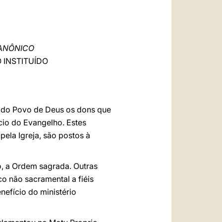
العربيّة
中文
LATINE
CANÔNICO
 INSTITUÍDO
os do Povo de Deus os dons que
cio do Evangelho. Estes
ela Igreja, são postos à
o, a Ordem sagrada. Outras
ico não sacramental a fiéis
nefício do ministério