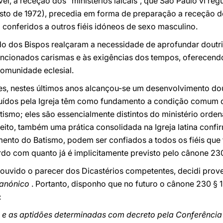
l, a receção dos “ministérios laicais”, que São Paulo vi re
osto de 1972), precedia em forma de preparação a receção
 conferidos a outros fiéis idóneos de sexo masculino.
o dos Bispos realçaram a necessidade de aprofundar doutr
encionados carismas e às exigências dos tempos, oferecend
omunidade eclesial.
s, nestes últimos anos alcançou-se um desenvolvimento do
ituídos pela Igreja têm como fundamento a condição comum d
ismo; eles são essencialmente distintos do ministério orde
to, também uma prática consolidada na Igreja latina confirm
mento do Batismo, podem ser confiados a todos os fiéis que
do com quanto já é implicitamente previsto pelo cânone 230
r ouvido o parecer dos Dicastérios competentes, decidi pro
Canónico
. Portanto, disponho que no futuro o cânone 230 § 
:
e e as aptidões determinadas com decreto pela Conferência