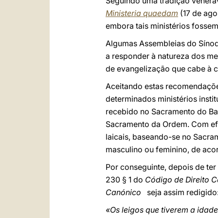
Seguindo uma tradição veneráve
Ministeria quaedam
(17 de ag
embora tais ministérios fossem
Algumas Assembleias do Sínod
a responder à natureza dos m
de evangelização que cabe à c
Aceitando estas recomendaçõe
determinados ministérios inst
recebido no Sacramento do Bat
Sacramento da Ordem. Com efei
laicais, baseando-se no Sacra
masculino ou feminino, de acor
Por conseguinte, depois de te
230 § 1 do
Código de Direito 
Canónico
seja assim redigido
«Os leigos que tiverem a idad