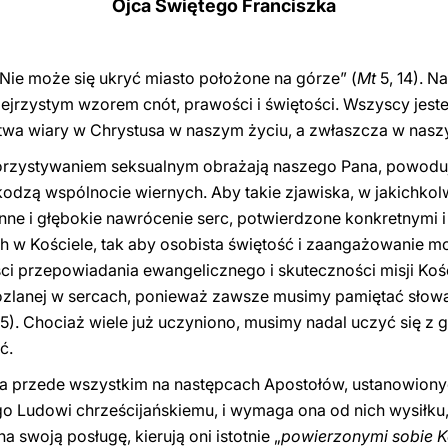
Ojca Świętego Franciszka
 Nie może się ukryć miasto położone na górze” (
Mt
5, 14). N
zejrzystym wzorem cnót, prawości i świętości. Wszyscy je
a wiary w Chrystusa w naszym życiu, a zwłaszcza w naszyc
rzystywaniem seksualnym obrażają naszego Pana, powodują
odzą wspólnocie wiernych. Aby takie zjawiska, w jakichkolw
anne i głębokie nawrócenie serc, potwierdzone konkretnymi i
 w Kościele, tak aby osobista świętość i zaangażowanie mo
i przepowiadania ewangelicznego i skuteczności misji Kości
ozlanej w sercach, ponieważ zawsze musimy pamiętać słowa
 5). Chociaż wiele już uczyniono, musimy nadal uczyć się z g
ć.
a przede wszystkim na następcach Apostołów, ustanowiony
o Ludowi chrześcijańskiemu, i wymaga ona od nich wysiłku
 swoją posługę, kierują oni istotnie „
powierzonymi sobie K