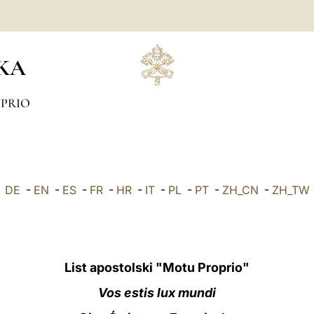
KA
PRIO
DE
-
EN
-
ES
-
FR
-
HR
-
IT
-
PL
-
PT
-
ZH_CN
-
ZH_TW
List apostolski "Motu Proprio"
Vos estis lux mundi