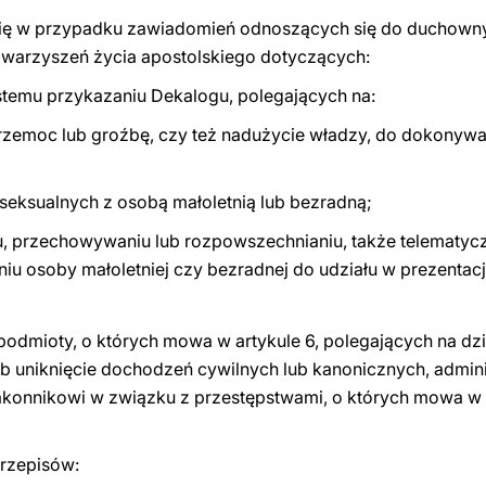
e się w przypadku zawiadomień odnoszących się do duchown
warzyszeń życia apostolskiego dotyczących:
stemu przykazaniu Dekalogu, polegających na:
przemoc lub groźbę, czy też nadużycie władzy, do dokonywa
 seksualnych z osobą małoletnią lub bezradną;
u, przechowywaniu lub rozpowszechnianiu, także telematyczn
aniu osoby małoletniej czy bezradnej do udziału w prezenta
dmioty, o których mowa w artykule 6, polegających na dzia
ub uniknięcie dochodzeń cywilnych lub kanonicznych, admini
onnikowi w związku z przestępstwami, o których mowa w p
przepisów: