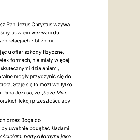
العربيّة
中文
asz Pan Jezus Chrystus wzywa
LATINE
steśmy bowiem wezwani do
h relacjach z bliźnimi.
c u ofiar szkody fizyczne,
iek formach, nie miały więcej
 skutecznymi działaniami,
ralne mogły przyczynić się do
oła. Staje się to możliwe tylko
 Pana Jezusa, że „
beze Mnie
orzkich lekcji przeszłości, aby
ch przez Boga do
, by uważnie podążać śladami
ościołami partykularnymi jako