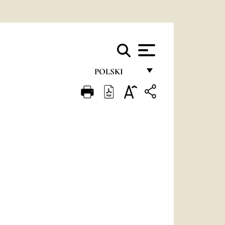
POLSKI
FRANÇAIS
ENGLISH
ITALIANO
PORTUGUÊS
ESPAÑOL
DEUTSCH
POLSKI