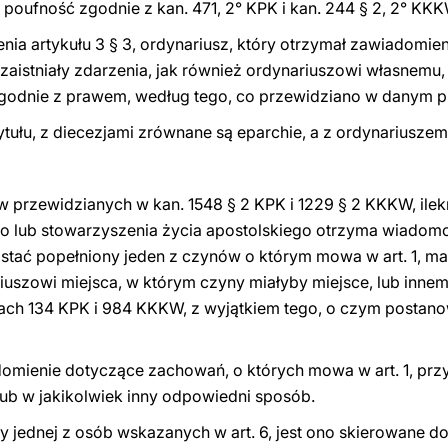
 poufność zgodnie z kan. 471, 2° KPK i kan. 244 § 2, 2° KKK
ia artykułu 3 § 3, ordynariusz, który otrzymał zawiadomien
zaistniały zdarzenia, jak również ordynariuszowi własnemu,
 zgodnie z prawem, według tego, co przewidziano w danym 
ytułu, z diecezjami zrównane są eparchie, a z ordynariuszem
 przewidzianych w kan. 1548 § 2 KPK i 1229 § 2 KKKW, ile
go lub stowarzyszenia życia apostolskiego otrzyma wiadom
ostać popełniony jeden z czynów o którym mowa w art. 1, 
iuszowi miejsca, w którym czyny miałyby miejsce, lub inne
ach 134 KPK i 984 KKKW, z wyjątkiem tego, o czym postano
mienie dotyczące zachowań, o których mowa w art. 1, przy
ub w jakikolwiek inny odpowiedni sposób.
 jednej z osób wskazanych w art. 6, jest ono skierowane do