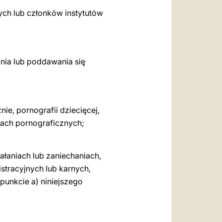
ych lub członków instytutów
nia lub poddawania się
ie, pornografii dziecięcej,
cjach pornograficznych;
łaniach lub zaniechaniach,
stracyjnych lub karnych,
unkcie a) niniejszego