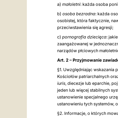
a)
małoletni
: każda osoba poni
b)
osoba bezradna
: każda os
osobistej, która faktycznie, n
przeciwstawienia się agresji;
c)
pornografia dziecięca
: jak
zaangażowanej w jednoznaczne
narządów płciowych małoletni
Art. 2 – Przyjmowanie zawia
§1. Uwzględniając wskazania 
Kościołów patriarchalnych or
iuris
, diecezje lub eparchie, p
jeden lub więcej stabilnych s
ustanowienie specjalnego urzęd
ustanowieniu tych systemów, o
§2. Informacje, o których mow