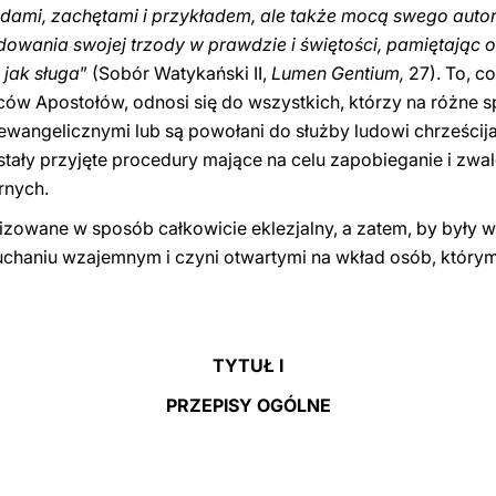
adami, zachętami i przykładem, ale także mocą swego autoryt
dowania swojej trzody w prawdzie i świętości, pamiętając o 
 jak sługa
” (Sobór Watykański II,
Lumen Gentium,
27). To, c
ców Apostołów, odnosi się do wszystkich, którzy na różne
i ewangelicznymi lub są powołani do służby ludowi chrześci
ły przyjęte procedury mające na celu zapobieganie i zwal
rnych.
alizowane w sposób całkowicie eklezjalny, a zatem, by były 
łuchaniu wzajemnym i czyni otwartymi na wkład osób, który
TYTUŁ I
PRZEPISY OGÓLNE