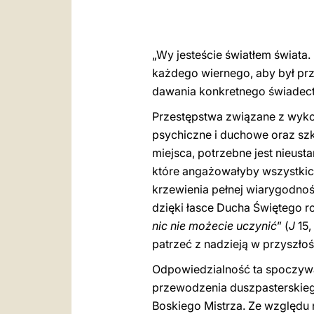
„Wy jesteście światłem świata.
każdego wiernego, aby był pr
dawania konkretnego świadectw
Przestępstwa związane z wyko
psychiczne i duchowe oraz szk
miejsca, potrzebne jest nieust
które angażowałyby wszystkich
krzewienia pełnej wiarygodnośc
dzięki łasce Ducha Świętego r
nic nie możecie uczynić
” (
J
15,
patrzeć z nadzieją w przyszłoś
Odpowiedzialność ta spoczyw
przewodzenia duszpasterskieg
Boskiego Mistrza. Ze względu na