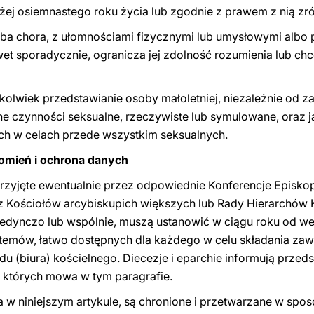
żej osiemnastego roku życia lub zgodnie z prawem z nią z
oba chora, z ułomnościami fizycznymi lub umysłowymi albo
awet sporadycznie, ogranicza jej zdolność rozumienia lub ch
iekolwiek przedstawianie osoby małoletniej, niezależnie od
 czynności seksualne, rzeczywiste lub symulowane, oraz j
ch w celach przede wszystkim seksualnych.
domień i ochrona danych
przyjęte ewentualnie przez odpowiednie Konferencje Episk
az Kościołów arcybiskupich większych lub Rady Hierarchów 
ojedynczo lub wspólnie, muszą ustanowić w ciągu roku od we
ystemów, łatwo dostępnych dla każdego w celu składania za
u (biura) kościelnego. Diecezje i eparchie informują przed
 których mowa w tym paragrafie.
a w niniejszym artykule, są chronione i przetwarzane w spo