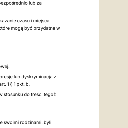
bezpośrednio lub za
kazanie czasu i miejsca
 które mogą być przydatne w
owej.
presje lub dyskryminacja z
 1 § 1 pkt. b.
 stosunku do treści tegoż
e swoimi rodzinami, byli