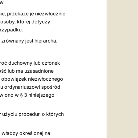
W.
ie, przekaże je niezwłocznie
 osoby, której dotyczy
przypadku.
 zrównany jest hierarcha.
kroć duchowny lub członek
ość lub ma uzasadnione
ma obowiązek niezwłocznego
mu ordynariuszowi spośród
wiono w § 3 niniejszego
 użyciu procedur, o których
 władzy określonej na