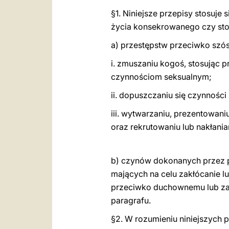
§1. Niniejsze przepisy stosuj
życia konsekrowanego czy sto
a) przestępstw przeciwko szó
i. zmuszaniu kogoś, stosując 
czynnościom seksualnym;
ii. dopuszczaniu się czynności
iii. wytwarzaniu, prezentowani
oraz rekrutowaniu lub nakłani
b) czynów dokonanych przez po
mających na celu zakłócanie l
przeciwko duchownemu lub zak
paragrafu.
§2. W rozumieniu niniejszych 