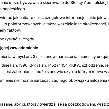
mienie może być zawsze skierowane do Stolicy Apostolskiej 
a papieskiego.
ierać jak najbardziej szczegółowe informacje, takie jak ws
lub poinformowanych, a także wszelkie inne okoliczności,
eny faktów.
ż pozyskać
z urzędu
.
ającej zawiadomienie
ienia w myśl art. 3 nie stanowi naruszenia tajemnicy urzęd
iduje kan. 1390 KPK i kan. 1452 i 1454 KKKW, szkodzenie, re
jest zabronione i może stanowić czyn, o którym mowa w art.
omienie nie można narzucać żadnego obowiązku milczenia w
ązane, aby ci, którzy twierdzą, że są poszkodowani, wraz z