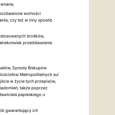
równana;
 pozbawiona wolności
cenia, czy też w inny sposób
 zastosowanych środków,
akiekolwiek przedstawianie
opatów, Synody Biskupów
Kościołów Metropolitalnych
sui
jścia w życie tych przepisów,
wiadomień, także poprzez
stawiciela papieskiego o
sób gwarantujący ich