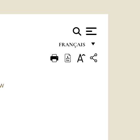
FRANÇAIS
FRANÇAIS
ENGLISH
ITALIANO
TW
PORTUGUÊS
ESPAÑOL
DEUTSCH
POLSKI