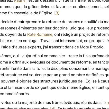
nheureux
Paul VI
, est un dessein divin de la Trinité, et donc tou
communiquer la grâce divine et favoriser continuellement, sel
me fin essentielle de l'Église.
[3]
décidé d'entreprendre la réforme du procès de nullité du mari
ersonnes éminentes par leur doctrine juridique, leur prudenc
n du doyen de la
Rote Romaine
, ont rédigé un projet de réform
ubilité du lien conjugal. Travaillant intensément, ce groupe a
'aide d'autres experts, j’ai transcrit dans ce Motu Proprio.
 âmes, qui - aujourd'hui comme hier - reste la fin suprême des
Rome à offrir aux évêques ce document de réforme, en tant qu’
rantir l'unité dans la foi et la discipline concernant le mariage
 réformatrice est soutenue par un grand nombre de fidèles qu
 souvent éloignés des structures juridiques de l'Église à cau
ité et la miséricorde exigent que cette même Église, en tant
t comme séparés.
 votes de la majorité de mes frères évêques, réunis dans le
r
rapides et plus accessibles.
[4]
. En totale harmonie avec leu