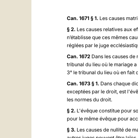
Can. 1671 § 1.
Les causes matrim
§ 2.
Les causes relatives aux ef
n’établisse que ces mêmes cause
réglées par le juge ecclésiastiq
Can. 1672
Dans les causes de n
tribunal du lieu où le mariage a
3° le tribunal du lieu où en fait
Can. 1673 § 1.
Dans chaque dio
exceptées par le droit, est l'é
les normes du droit.
§ 2.
L'évêque constitue pour son
pour le même évêque pour accéd
§ 3.
Les causes de nullité de mar
autres juges peuvent être laïcs.