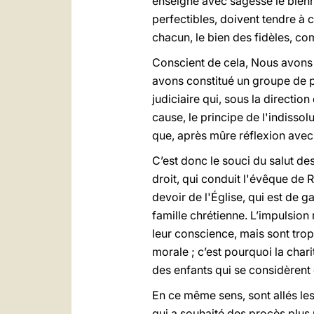
enseigné avec sagesse le bie
perfectibles, doivent tendre à 
chacun, le bien des fidèles, com
Conscient de cela, Nous avons 
avons constitué un groupe de p
judiciaire qui, sous la directio
cause, le principe de l'indissol
que, après mûre réflexion avec l
C’est donc le souci du salut des
droit, qui conduit l'évêque de 
devoir de l'Église, qui est de ga
famille chrétienne. L’impulsion
leur conscience, mais sont trop
morale ; c’est pourquoi la char
des enfants qui se considèren
En ce même sens, sont allés les
qui a souhaité des procès plus 