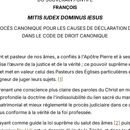
FRANÇOIS
MITIS IUDEX DOMINUS IESUS
ROCÈS CANONIQUE POUR LES CAUSES DE DÉCLARATION D
DANS LE CODE DE DROIT CANONIQUE
 et pasteur de nos âmes, a confiés à l'Apôtre Pierre et à se
se l’œuvre de la justice et de la vérité ; ce pouvoir suprême et
 et met en valeur celui des Pasteurs des Églises particulières e
gneur de juger leurs sujets.
[1]
prenant une conscience plus claire des paroles du Christ en 
rofondie la doctrine de l'indissolubilité du lien sacré du m
matrimonial et mieux réglementé le procès judiciaire dans ce 
lus conforme à la vérité de la foi professée.
en ayant comme guide la loi suprême du salut des âmes
[2]
puis