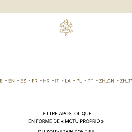
E
-
EN
-
ES
-
FR
-
HR
-
IT
-
LA
-
PL
-
PT
-
ZH_CN
-
ZH_
LETTRE APOSTOLIQUE
EN FORME DE « MOTU PROPRIO »
DU SOUVERAIN PONTIFE