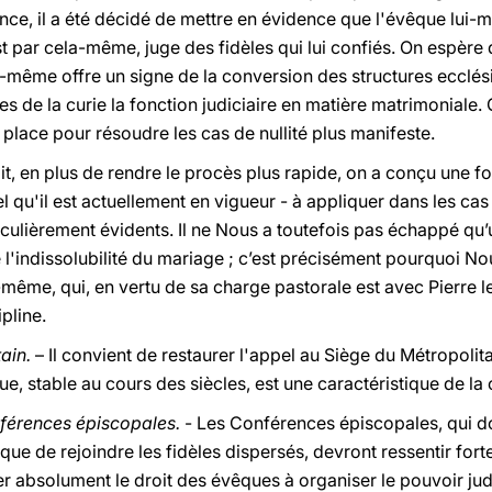
e, il a été décidé de mettre en évidence que l'évêque lui-m
est par cela-même, juge des fidèles qui lui confiés. On espè
ui-même offre un signe de la conversion des structures ecclé
 de la curie la fonction judiciaire en matière matrimoniale. C
 place pour résoudre les cas de nullité plus manifeste.
ait, en plus de rendre le procès plus rapide, on a conçu une f
 qu'il est actuellement en vigueur - à appliquer dans les cas 
culièrement évidents. Il ne Nous a toutefois pas échappé qu
 l'indissolubilité du mariage ; c’est précisément pourquoi N
i-même, qui, en vertu de sa charge pastorale est avec Pierre l
ipline.
ain.
– Il convient de restaurer l'appel au Siège du Métropolitai
ue, stable au cours des siècles, est une caractéristique de la c
nférences épiscopales.
- Les Conférences épiscopales, qui do
que de rejoindre les fidèles dispersés, devront ressentir fort
r absolument le droit des évêques à organiser le pouvoir judi