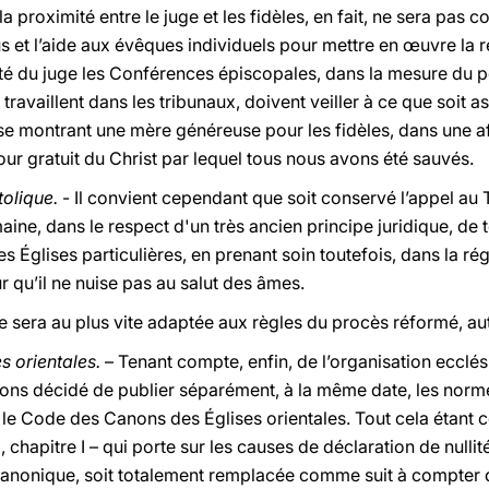
 la proximité entre le juge et les fidèles, en fait, ne sera pas
s et l’aide aux évêques individuels pour mettre en œuvre la 
 du juge les Conférences épiscopales, dans la mesure du pos
travaillent dans les tribunaux, doivent veiller à ce que soit a
se montrant une mère généreuse pour les fidèles, dans une aff
ur gratuit du Christ par lequel tous nous avons été sauvés.
tolique.
- Il convient cependant que soit conservé l’appel au 
aine, dans le respect d'un très ancien principe juridique, de t
 les Églises particulières, en prenant soin toutefois, dans la r
ur qu’il ne nuise pas au salut des âmes.
e sera au plus vite adaptée aux règles du procès réformé, au
s orientales.
– Tenant compte, enfin, de l’organisation ecclésia
vons décidé de publier séparément, à la même date, les norme
e Code des Canons des Églises orientales. Tout cela étant c
e I, chapitre I – qui porte sur les causes de déclaration de null
 Canonique, soit totalement remplacée comme suit à compter