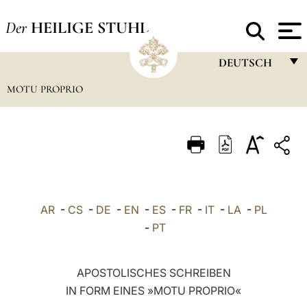
Der
HEILIGE STUHL
DEUTSCH
MOTU PROPRIO
FRANÇAIS
ENGLISH
ITALIANO
PORTUGUÊS
ESPAÑOL
AR
-
CS
-
DE
-
EN
-
ES
-
FR
-
IT
-
LA
-
PL
DEUTSCH
-
PT
POLSKI
APOSTOLISCHES SCHREIBEN
العربيّة
IN FORM EINES »MOTU PROPRIO«
中文