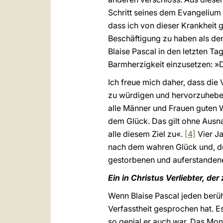
Schritt seines dem Evangelium
dass ich von dieser Krankheit 
Beschäftigung zu haben als de
Blaise Pascal in den letzten Ta
Barmherzigkeit einzusetzen: »D
Ich freue mich daher, dass die
zu würdigen und hervorzuheben
alle Männer und Frauen guten 
dem Glück. Das gilt ohne Ausna
alle diesem Ziel zu«.
[4]
Vier Ja
nach dem wahren Glück und, d
gestorbenen und auferstandene
Ein in Christus Verliebter, der 
Wenn Blaise Pascal jeden berü
Verfasstheit gesprochen hat. Es
so genial er auch war. Das Mo