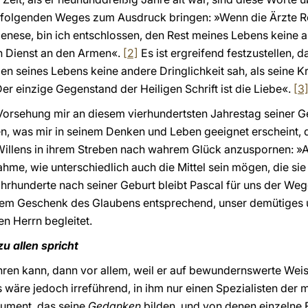
 folgenden Weges zum Ausdruck bringen: »Wenn die Ärzte Re
genese, bin ich entschlossen, den Rest meines Lebens keine 
n Dienst an den Armen«.
[2]
Es ist ergreifend festzustellen, d
gen seines Lebens keine andere Dringlichkeit sah, als seine K
er einzige Gegenstand der Heiligen Schrift ist die Liebe«.
[3
 Vorsehung mir an diesem vierhundertsten Jahrestag seiner Ge
, was mir in seinem Denken und Leben geeignet erscheint, di
Willens in ihrem Streben nach wahrem Glück anzuspornen: »
hme, wie unterschiedlich auch die Mittel sein mögen, die sie
hrhunderte nach seiner Geburt bleibt Pascal für uns der We
em Geschenk des Glaubens entsprechend, unser demütiges 
n Herrn begleitet.
zu allen spricht
hren kann, dann vor allem, weil er auf bewundernswerte Wei
 wäre jedoch irreführend, in ihm nur einen Spezialisten der 
nument, das seine
Gedanken
bilden, und von denen einzelne