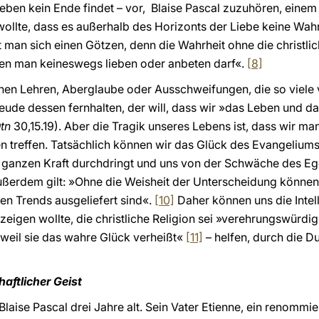
 Leben kein Ende findet – vor, Blaise Pascal zuzuhören, ein
 wollte, dass es außerhalb des Horizonts der Liebe keine Wahrh
an sich einen Götzen, denn die Wahrheit ohne die christliche
 den man keineswegs lieben oder anbeten darf«.
[8]
schen Lehren, Aberglaube oder Ausschweifungen, die so viel
eude dessen fernhalten, der will, dass wir »das Leben und d
tn
30,15.19). Aber die Tragik unseres Lebens ist, dass wir m
n treffen. Tatsächlich können wir das Glück des Evangelium
er ganzen Kraft durchdringt und uns von der Schwäche des E
ßerdem gilt: »Ohne die Weisheit der Unterscheidung können 
en Trends ausgeliefert sind«.
[10]
Daher können uns die Intel
zeigen wollte, die christliche Religion sei »verehrungswürdi
 weil sie das wahre Glück verheißt«
[11]
– helfen, durch die D
aftlicher Geist
 Blaise Pascal drei Jahre alt. Sein Vater Etienne, ein renommier