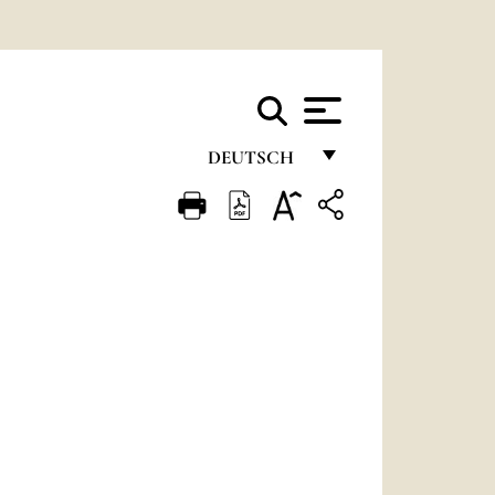
DEUTSCH
FRANÇAIS
ENGLISH
ITALIANO
PORTUGUÊS
ESPAÑOL
DEUTSCH
POLSKI