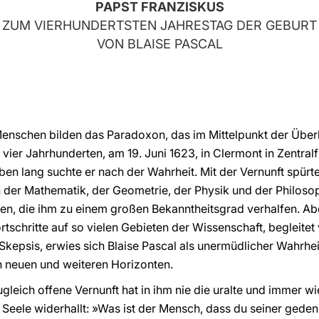
PAPST FRANZISKUS
ZUM VIERHUNDERTSTEN JAHRESTAG DER GEBURT
VON BLAISE PASCAL
enschen bilden das Paradoxon, das im Mittelpunkt der Über
r vier Jahrhunderten, am 19. Juni 1623, in Clermont in Zentr
en lang suchte er nach der Wahrheit. Mit der Vernunft spürte
der Mathematik, der Geometrie, der Physik und der Philosop
, die ihm zu einem großen Bekanntheitsgrad verhalfen. Aber 
rtschritte auf so vielen Gebieten der Wissenschaft, begleit
 Skepsis, erwies sich Blaise Pascal als unermüdlicher Wahrhei
n neuen und weiteren Horizonten.
gleich offene Vernunft hat in ihm nie die uralte und immer
n Seele widerhallt: »Was ist der Mensch, dass du seiner gede