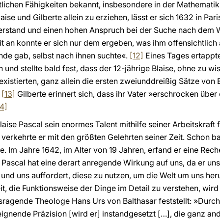
ichen Fähigkeiten bekannt, insbesondere in der Mathematik
aise und Gilberte allein zu erziehen, lässt er sich 1632 in Par
erstand und einen hohen Anspruch bei der Suche nach dem 
it an konnte er sich nur dem ergeben, was ihm offensichtlich 
de gab, selbst nach ihnen suchte«.
[12]
Eines Tages ertappte
nd stellte bald fest, dass der 12-jährige Blaise, ohne zu wi
istierten, ganz allein die ersten zweiunddreißig Sätze von 
.
[13]
Gilberte erinnert sich, dass ihr Vater »erschrocken über
14]
aise Pascal sein enormes Talent mithilfe seiner Arbeitskraft
verkehrte er mit den größten Gelehrten seiner Zeit. Schon b
te. Im Jahre 1642, im Alter von 19 Jahren, erfand er eine Re
 Pascal hat eine derart anregende Wirkung auf uns, da er un
 und uns auffordert, diese zu nutzen, um die Welt um uns he
keit, die Funktionsweise der Dinge im Detail zu verstehen, wi
sragende Theologe Hans Urs von Balthasar feststellt: »Durc
eignende Präzision [wird er] instandgesetzt […], die ganz an