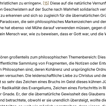
hristlichen zu erringen«.
[15]
Diese auf die natürliche Vernunf
n Geschwistern auf der Suche nach Wahrheit solidarisch verbi
zu erkennen und sich so zugleich für die übernatürlichen G
Paradoxen, die sein philosophisches Markenzeichen und den 
he hat ebenso viel Mühe darauf verwenden müssen, gegen die
ein Mensch war, wie zu beweisen, dass er Gott war, und die 
hören großenteils zum philosophischen Themenbereich: Dies g
öffentlichte Sammlung von Fragmenten, die Notizen oder Ent
en Philosophen sind, deren Kohärenz und ursprüngliche Ordn
ren versuchen. Die leidenschaftliche Liebe zu Christus und de
 so sehr das Zeichen eines Bruchs im Geist dieses kühnen Jü
r Radikalität des Evangeliums, Zeichen eines Fortschritts in 
er Gnade. Er, der die übernatürliche Gewissheit des Glaubens
d betrachtete, obwohl er sie unendlich übersteigt, wollte di