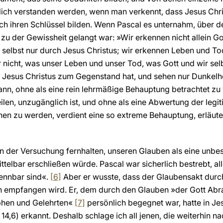
klich verstanden werden, wenn man verkennt, dass Jesus Chris
uch ihren Schlüssel bilden. Wenn Pascal es unternahm, über
er zu der Gewissheit gelangt war: »Wir erkennen nicht allein G
selbst nur durch Jesus Christus; wir erkennen Leben und Tod
 nicht, was unser Leben und unser Tod, was Gott und wir selb
nur Jesus Christus zum Gegenstand hat, und sehen nur Dunkelh
nn, ohne als eine rein lehrmäßige Behauptung betrachtet zu w
ilen, unzugänglich ist, und ohne als eine Abwertung der legi
en zu werden, verdient eine so extreme Behauptung, erläute
n der Versuchung fernhalten, unseren Glauben als eine unbes
ittelbar erschließen würde. Pascal war sicherlich bestrebt, a
ennbar sind«.
[6]
Aber er wusste, dass der Glaubensakt durc
en empfangen wird. Er, dem durch den Glauben »der Gott Abra
ophen und Gelehrten«
[7]
persönlich begegnet war, hatte in Je
14,6) erkannt. Deshalb schlage ich all jenen, die weiterhin 