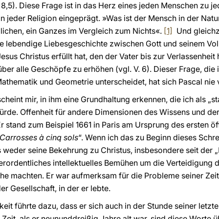
8,5). Diese Frage ist in das Herz eines jeden Menschen zu jed
in jeder Religion eingeprägt. »Was ist der Mensch in der Natur
lichen, ein Ganzes im Vergleich zum Nichts«.
[1]
Und gleichzei
ie lebendige Liebesgeschichte zwischen Gott und seinem Volk
us Christus erfüllt hat, den der Vater bis zur Verlassenheit
ber alle Geschöpfe zu erhöhen (vgl. V. 6). Dieser Frage, die i
 Mathematik und Geometrie unterscheidet, hat sich Pascal nie
scheint mir, in ihm eine Grundhaltung erkennen, die ich als 
ürde. Offenheit für andere Dimensionen des Wissens und der 
 Er stand zum Beispiel 1661 in Paris am Ursprung des ersten ö
Carrosses à cinq sols
“. Wenn ich das zu Beginn dieses Schre
s weder seine Bekehrung zu Christus, insbesondere seit der 
ordentliches intellektuelles Bemühen um die Verteidigung d
he machten. Er war aufmerksam für die Probleme seiner Zeit 
er Gesellschaft, in der er lebte.
keit führte dazu, dass er sich auch in der Stunde seiner letzt
Zeit, als er neununddreißig Jahre alt war, sind diese Worte üb