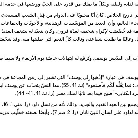
مية لذاته ولقلبه ولكلّ ما يملك من قدرة على الحبّ ووضعها في خدمة ال
اريخ الخلاص، كان أبًا محبوبًا على الدوام من قِبَلِ الشعب المسيحيّ، 
ء العالم، وأن العديد من المؤسّسات الرهبانية، والأخويّات والجماعات 
لفة قد خُصِّصَت لإكرام شخصه لعدّة قرون. وكان يتعبّد له بشغف العديدُ
 وشفيعًا، وغالبًا ما طلبت شفاعته، ونالت كلّ النعم التي طلبتها منه. وقد شجّ
ات إلى القدّيس يوسف. وتُرفَع له ابتهالات خاصّة يوم الأربعاء ولا سيما
 يوسف في عبارة "اِذْهَبوا إِلى يوسف" التي تشير إلى زمن المجاعة في
من فرعون فيجيب: "اِذْهَبوا إلى يوسف؛ فما يَقُلْه لَكُم فاَصنَعوه" (ت
ثان (را. 2 صم 7)، وأيضًا بصفته خطّيب مريم، عذراء الناصرة.