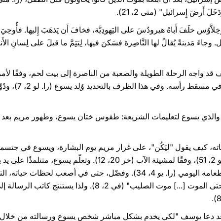
خَلَ أَرضَ إِسرائيل" (متى 2، 21).
لاَّوُس خلَفَ أَباهُ هيرودُسَ على اليَهودِيَّة، فخافَ أَن يَذهَبَ إِليها. فأُوحِ
ف قد واجه الرحلة الطويلة والصعبة من الناصرة إلى بيت لحم، وفقًا 
بإحصاء جَميعِ أَهلِ 
 كيف يقول "ليَكُن"، على غرار مريم يوم البشارة، ويسوع في جتسمان
العائلة، أن يكون خاضعًا لوالديه (را. لو 2، 51)، وفقًا لمشيئة الآب (
مشيئة الآب. وأصبحت هذه المشيئة طعامه اليومي (را. يو ​​4، 34). وفضّل، حتى
، و"أطاع حتى الموت [...] موت الصليب" (في 2، 8). ولذا يس
ه قد دعا يوسف "لكي يخدم بشكل مباشر شخص يسوع ورسالته من خلال مم