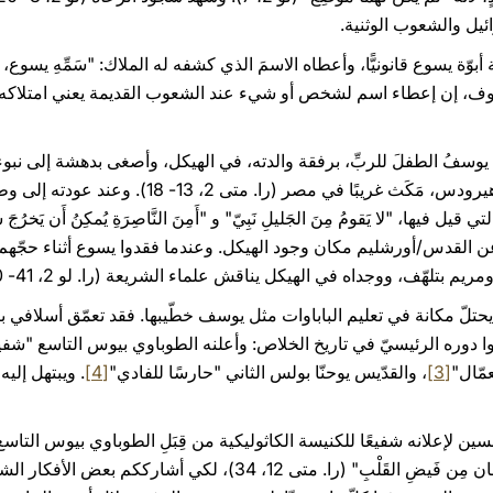
ئيل والشعوب الوثنية.
 يسوع قانونيًّا، وأعطاه الاسمَ الذي كشفه له الملاك: "سَمِّهِ يسوع، لأَنَّه 
، 21). وكما هو معروف، إن إعطاء اسم لشخص أو شيء عند الشعوب القديمة يعني امت
ّم يوسفُ الطفلَ للربِّ، برفقة والدته، في الهيكل، وأصغى بدهشة إلى ن
2، 22- 35). ولكي يحمي يسوعَ من هيرودس، مَكَث غريب
ن القدس/أورشليم مكان وجود الهيكل. وعندما فقدوا يسوع أثناء حجّه
بتلهّف، ووجداه في الهيكل يناقش علماء الشريعة (را. لو 2، 41- 50).
حتلّ مكانة في تعليم الباباوات مثل يوسف خطّيبها. فقد تعمّق أسلافي بال
رزوا دوره الرئيسيّ في تاريخ الخلاص: وأعلنه الطوباوي بيوس التاسع "شفيع
مّال"
[3]
، والقدّيس يوحنّا بولس الثاني "حارسًا للفادي"
[4]
. ويبتهل إلي
أودّ -كما يقول يسوع- أن "يتكلَّمُ اللِّسان مِن فَيضِ القَلْبِ" (را. متى 12