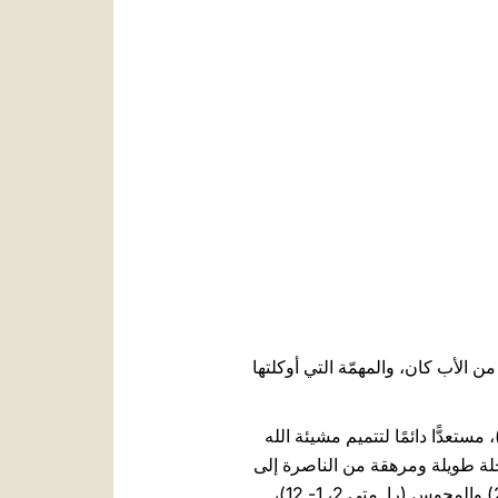
العربيّة
中文
LATINE
 من الأب كان، والمهمّة التي أوكلتها
م أنه كان نجّارًا متواضعًا (را. متى 13، 55)، خطّيبَ مريم (را. متى 1، 18؛ لو 1، 27)؛ "رجلًا بارًّا" (متى 1، 19)، مستعدًّا دائمًا لتتميم مشيئة الله
لو 2، 22. 27. 39) ومن خلال أربعة أحلام (را. متى 1، 20؛ 2، 13. 19. 22). بعد رحلة طويلة ومرهقة من الناصرة إلى
بيت لحم، رأى ميلاد المسيح في مِذوَدٍ، لأنه "لم يَكُنْ لَهُما مَوضِعٌ" (لو 2، 7). وشهد سجود الرعاة (لو 2، 8- 20) والمجوس (را. متى 2، 1- 12)،