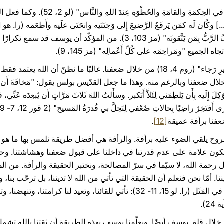
رأى يوسفُ يسوعَ ينمو يومًا بعد يوم "في الح
رأفة الآب: "كما يَرأَفُ الأَبُ ببَنيه يَرأَفُ الرَّبُّ بِمَن يَتَّقونَه" (مز 103، 
ه الجميع "ومَراحِمَه على كُلِّ أَعْمالِه" (مز 145، 9).
إن تاريخ الخلاص يتمّ بالرجاء "على غَيرِ رَجاء" (روم 4، 18) من خلال ضعفنا. غالبًا ما
ضعفنا وبالرغم منه. وهذا ما جعل القدّيس بولس يقول: "مَخافَةَ أَن أَتَكَبَّر
ِلَيه بِأَن يَلطِمَني لِئَلاَّ أَتَكبر. وسأَلتُ اللهَ ثَلاثَ مَرَّاتٍ أَن يُبعِدَه عَنِّي
عفنا برأفة عميقة
[12]
.
الروح يلقي الضوء عليه برأفة. والرأفة هي أفضل طريقة نلمس بها ما هو هش
ا تكون علامة على عدم قدرتنا في داخلنا على قبول ضعفنا وهشاشتنا. وحده
المهمّ أن ننال رحمة الله، لا سيّما في سرّ المصالحة، ونختبر الحقيقة والرأفة. م
ا. أمّا نحن فنعلم أن الحقيقة التي تأتي من الله لا تديننا، بل ترحّب بنا، و
تَظَهر لنا دائمًا على غرار الآب الرحيم في المَثَل (را. لو 15، 11- 32): تأتي للقائنا، و
2).
خلال قلق يوسف أيضًا. ويعلّمنا يوسف بهذه الطريقة أن ثقتنا بالله تشمل 