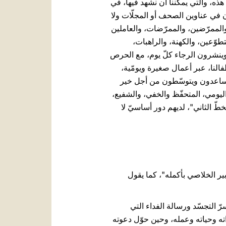
ة هذه، والتي يمكننا أن نشهد فيها، في
ن في عناوين الصحف أو المجلّات ولا
والممرّضين، والممرّضات، والعاملين
طوّعين، والكهنة، والراهبات،
 وينشرون الرجاء كلّ يوم، مع الحرص
طفالنا، عبر أعمال صغيرة ويومّية،
ويساعدون ويتوسّطون من أجل خير
ليومي، المتحفّظ والخفي، والشفيع،
طّ الثاني"، لديهم دور أساسيّ لا
ير الخلاصي بأكمله"، كما يقول
التجسّد ورسالة الفداء التي
اته وحياته وعمله، وحين حوّل دعوته