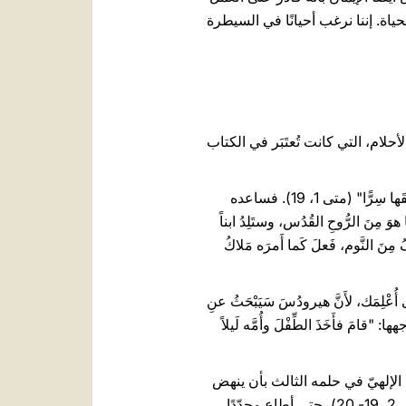
ياة. إننا نرغب أحيانًا في السيطرة
ام، التي كانت تُعتَبَر في الكتاب
، بل قرّر "أنيُطلِّقَها سِرًّا" (متى 1، 19). فساعده
َ مِنَ الرُّوحِ القُدُس، وستَلِدُ ابناً
إجابته فوريّة: "لمَّا قامَ يُوسُفُ مِنَ النَّوم، فَعلَ كَما أَمرَه مَلاكُ
عْلِمَك، لأَنَّ هيرودُسَ سَيَبْحَثُ عنِ
ها: "قامَ فأَخَذَ الطِّفْلَ وأُمَّه لَيلاً
الإلهيّ في حلمه الثالث بأن ينهض
ويأخذ الطفل وأمّه معه ويعود إلى أرض إسرائيل، بعد أن أبلغه بموت الذين كانوا يحاولون قتل الطفل، (را. متى 2، 19- 20)، حتى أطاع مجدّدًا