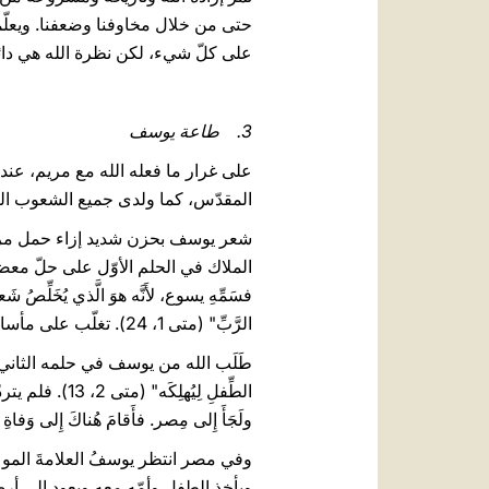
حتى من خلال مخاوفنا وضعفنا. ويعلّمن
على كلّ شيء، لكن نظرة الله هي دائم
3. طاعة يوسف
على غرار ما فعله الله مع مريم، عندم
المقدّس، كما ولدى جميع الشعوب القدي
شعر يوسف بحزن شديد إزاء حمل مريم المُ
الملاك في الحلم الأوّل على حلّ معضلة خطيرة: "
الرَّبِّ" (متى 1، 24). تغلّب على مأساته عبر الطاعة، وأنقذ مريم.
طَلَب الله من يوسف في حلمه الثاني أن يترك 
الطِّفلِ لِيُ
ولَجَأَ إِلى مِصر. فأَقامَ هُناكَ إِلى وَفاةِ هير
وفي مصر انتظر يوسفُ العلامةَ الموع