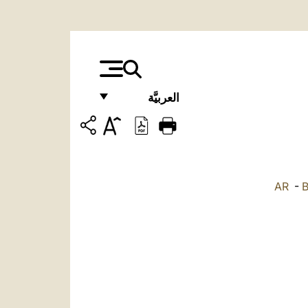
العربيَّة
FRANÇAIS
ENGLISH
ITALIANO
AR
-
PORTUGUÊS
ESPAÑOL
DEUTSCH
POLSKI