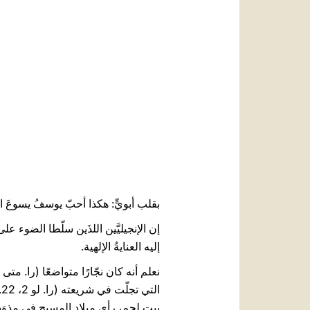
بقلب أبويٍّ: هكذا أحبّ يوسفُ يسوعَ ا
إن الإنجيليَّين اللذَين سلّطا الضوء ع
إليه العنايةُ الإلهية.