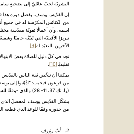
البشريّة لحبّ عائليّ إلى تضحيةٍ سا
إن القدّيس يوسف، بفضل دوره هذا في ت
من الكنائس المكرّسة له في جميع أنحا
اسمه، وأن أعمالًا تقويّة مقدّسة مخت
تيريزا الأفيليّة التي تَبَنّتْه حاميًا
الآخرين بالتعبّد له
[9]
.
نجد في كلّ دليل للصلاة بعضَ الابتهال
تقليديًا
[10]
.
يمكننا أن نلخّص ثقة الناس بالقدّيس
(را. تك 37، 11- 28) والذي -وفقًا للسرد الكتابي- أصبح فيما بعد نائبًا لملك مصر (را. تك 41، 41- 44).
من جذوره وفقًا للوعد الذي قطعه الله لداود على لسان النبيّ نا
2. أبٌ رؤوف