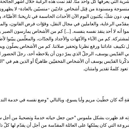
البشرية التي يعرفها كلّ واحد منّا. لقد نمت هذه الرغبة خلال أشهر الجائح
 "منسوجة ومسنودة من قِبَل أشخاص عاديّين -منسيّين بالعادة- لا يظهرو
دون شكّ، يكتبون اليوم الآن الأحداث الحاسمة في تاريخنا: الأطبّاء، 
مقدّمي الرعاية، والعاملين في مجال النقل، وقوّات فرض القانون، والمت
موا أنه لا أحد ينقذ نفسه بنفسه. [...] كم من الأشخاص يمارسون الصبر
شتركة. كم من الآباء والأمّهات والأجداد والجدّات، والمعلّمين يبيّنوا لأ
 تكييف عاداتنا ورفع نظرنا وتحفيز صلاتنا. كم من الأشخاص يصلّون 
ي القدّيس يوسف، الرجلّ الذي يمرّ دون أن يلاحظه أحد، رجلَ الحضور ا
ّرنا القدّيس يوسف أن الأشخاص المَخفيّين ظاهريًّا أو الذين هم في "الخ
عود كلمةُ تقدير وامتنان.
ِ أنّه كان خطّيبَ مريم وأبا يسوع، وبالتالي "وضع نفسه في خدمة التدب
ته قد ظهرت بشكل ملموس "حين جعل حياته خدمةً وتضحيةً من أجل سرّ 
وعة التي كان يملكها على العائلة المقدّسة من أجل أن يقدّم لها كلّ ذ