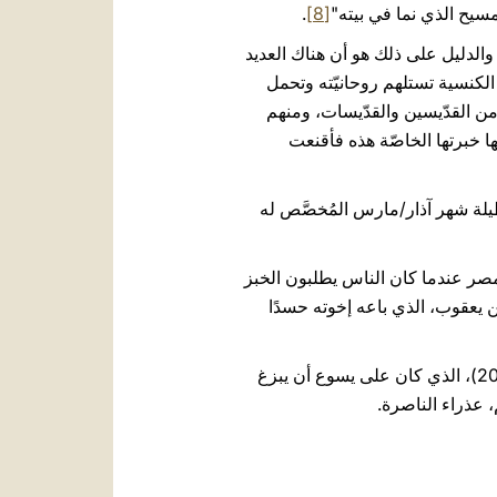
مسيح الذي نما في بيته"
[8]
.
والدليل على ذلك هو أن هناك العديد
الكنسية تستلهم روحانيّته وتحمل
 من القدّيسين والقدّيسات، ومنهم
عتها خبرتها الخاصّة هذه فأقنعت
 طيلة شهر آذار/مارس المُخصَّص له
 مصر عندما كان الناس يطلبون الخبز
ك 41، 55). هذا النصّ يتحدّث عن يوسف ابن يعقوب، الذي باعه إخوته حسدًا
يشكّل القدّيس يوسف المفصلَ الذي يجمع بين العهد القديم والجديد، وذلك لأنه من نسل داود (را. متى 1، 16. 20)، الذي كان على يسوع أن يبزغ