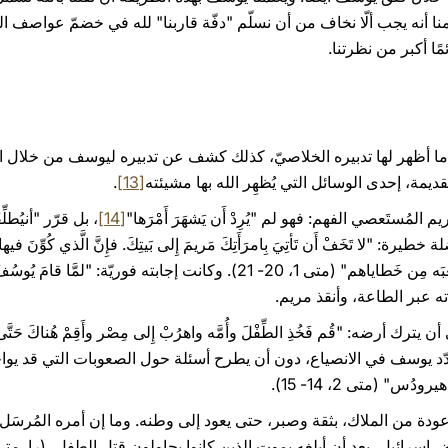
ا أنه يجب ألّا نخاف من أن نسلّم "دفّة قاربنا" لله في خضمّ عواصف الح
ًا أكبر من نظرتنا.
ا أظهر لها تدبيره الخلاصيّ، كذلك كشف عن تدبيره ليوسف من خلال الأحل
مة، إحدى الوسائل التي يُظهِر الله بها مشيئته
[13]
.
ستَعصي الفهم: فهو لم "يُرِدْ أَن يَشهَرَ أَمْرَها"
[14]
لا تَخَفْ أَن تَأتِيَ بِامرَأَتِكَ مَريمَ إِلى بَيتِكَ. فإِنَّ الَّذي كُوِّنَ فيها هو
فسَمِّهِ يسوع، لأَنَّه هوَ الَّذي يُخَلِّصُ شَعبَه مِن خَطاياهم" (متى 1، 20- 21). وكانت 
أرضه: "قُم فَخُذِ الطِّفْلَ وأُمَّه واهرُبْ إِلى مِصْر وأَقِمْ هُناكَ حَتَّى أُ
هلِكَه" (متى 2، 13). فلم يتردّد يوسف في الانصياع، دون أن يطرح أسئلة حول الصعوبات التي قد يواجه
ودُس" (متى 2، 14- 15).
ودة من الملاك، بثقة وصبر، حتى يعود إلى وطنه. وما إن أمره المُرسَل 