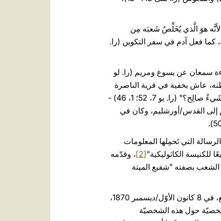
هوَ الَّذي يُخَلِّصُ شَعبَه مِن
لاكه، كما فعل آدم في سفر التكوين (را.
بوءة سمعان عن يسوع ومريم (را. لو
ًا في مصر (را. متى 2، 13- 18). وعند عودته إلى وطنه، عاش بخفية في قرية الناصرة
الصغيرة غير المعروفة في الجليل - التي قيل فيها، "لا يَقومُ مِنَ الجَليلِ نَبِيّ" و "أَمِنَ النَّاصِرَةِ يُمكِنُ أَن يَخرُجَ شَيءٌ صالِح؟" (را. يو ​​7، 52؛ 1، 46) -
م إلى القدس/أورشليم، وكان في
رسالة التي تَحمِلها المعلومات
ًا للكنيسة الكاثوليكية"
[2]
، وقدّمه
ه الشعب بصفته "شفيع الميتة
لذلك، وبمناسبة الذكرى الماءة والخمسين لإعلانه شفيعًا للكنيسة الكاثوليكية من قِبَلِ الطوباوي بيوس التاسع، في 8 كانون الأوّل/ديسمبر 1870،
، 34)، لكي أشارككم بعض الأفكار الشخصيّة حول هذه الشخصيّة