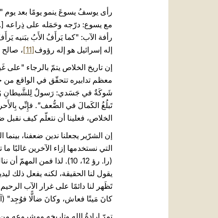
إله إسرائيل هو إله رؤوف
[11]
، صالح تجا
معظم تدابيره تتحقّق في الواقع من خلال 
شَوكَةٌ في جَسَدي: رَسولٌ لِلشَّيطانِ وُكِلَ إ
تَبلُغُ الكَمالَ في الضُّعف
"
الخلاص، فعلينا أن نتعلّم كيف نقبل ض
إن الشرّير يجعلنا ندين ضعفنا، بينما 
التي نستخدمها إزاء الآخرين غالبًا م
(را. رؤ 12، 10). لذا فمن 
يقول لنا الحقيقة، لكنه يفعل ذلك ليدينن
كانَ مَيتًا فعاش، وكانَ ضالًّا فوُجِد" (آية 4
تمرّ إرادةُ الله وتاريخه ومشروعه من 