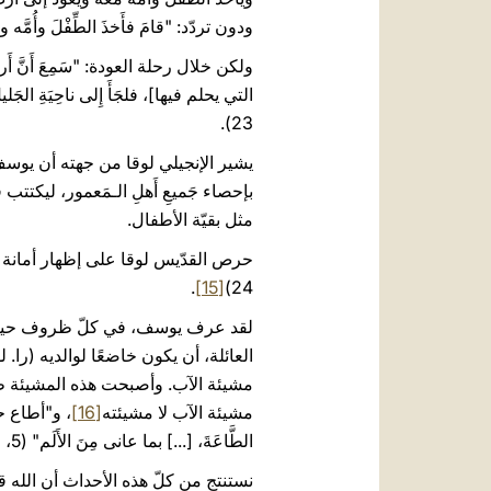
ودون تردّد: "قامَ فأَخذَ الطِّفْلَ وأُمَّه ودَ
ولكن خلال رحلة العودة: "سَمِعَ أَنَّ أَرخِ
23).
يشير الإنجيلي لوقا من جهته أن يوس
مثل بقيّة الأطفال.
.
[15]
24)
لقد عرف يوسف، في كلّ ظروف حياته،
مشيئة الآب لا مشيئته
[16]
الطَّاعَةَ، [...] بما عانى مِنَ الأَلَم" (5، 8).
نستنتج من كلّ هذه الأحداث أن الل