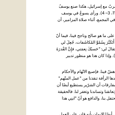
ِكمَةِ والقامَةِ والحُظْوَةِ عِندَ اللهِ والنَّاس" (لو 2، 52). وكما فعل الربّ مع إسرائيل، هكذا صنع يوسفُ
مع يسوع: درّجه وحَمَله على ذِراعه [...] وكُان لَه كمَن يَرفَعُ الرَّضيعَ إِلى وَجنَتَيه وانحَنَى علَيه وأَطعَمه (را. هو 11، 3– 4). ورأى يسوعُ في يوسف
3). من المؤكّد أن يوسف قد سمع تكرارًا في المجمع، أثناء صلاة المزامير، أن
 نظنّ أن الله يعتمد فقط على ما هو صالح وناجح فينا، فيما أنّ
َ بِسُمُوِّ المُكاشَفات، جُعِلَ لي
، فقالَ لي:
"
حَسبُكَ نِعمَتي، فإِنَّ القُدرَةَ
. فإِنِّي بِالأَحرى أَفتَخِرُ راضِيًا بِحالاتِ ضُعْفي لِتَحِلَّ بي قُدرَةُ المَسيح" (2 قور 12، 7- 9). وإذا كان هذا هو منظور تدبير
ّ فينا. فإصبع الاتّهام والأحكام
ا الرأفة تنقذنا من "عمل المتّهم"
ن المفارقات أن الشرّير يستطيع أيضًا أن
تعانقنا وتساندنا وتغفر لنا. فالحقيقة
تعيد لنا كرامتنا، وتنهضنا، وتحتفل بنا، والدافع هو أنّ "ابنِي هذا
أيضًا الإيمان بأنه قادر على العمل