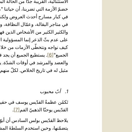
الاستثنائية، القريبة جدًّا من الحالة 
خضمّ الأزمة التي تضربنا، أن حياتنا
في كبار مسارح أحدث العروض ولكنهم، 
في متاجر البقالة، وعمّال النظافة، و
والكثير الكثير من الأشخاص الذين فه
على عدم بثّ الذعر إنما المسؤولية الم
كيف نواجه ونتخطّى الأزمات من خلال
الجميع"
[6]
. يستطيع الجميع أن يجد ف
والعضد والمرشد في أوقات الشدّة. يذك
مثيل له في تاريخ الخلاص. لكلّ منهم ت
1. أبٌ محبوب
تَكمُن عظمةُ القدّيس يوسف في حقيقة
القدّيس يوحنّا الذهبيّ الفم
[7]
.
يلاحظ القدّيس بولس السادس أن أبوّ
يتضمّنها، وحين استخدم السلطةَ المشر