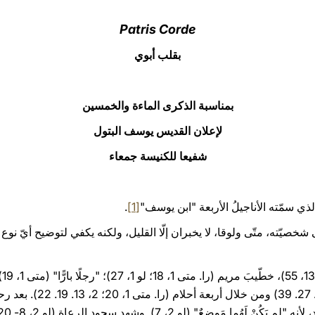
Patris Corde
بقلب أبوي
بمناسبة الذكرى الماءة والخمسين
لإعلان القديس يوسف البتول
شفيعا للكنيسة جمعاء
لذي سمّته الأناجيلُ الأربعة "ابن يوسف"
[1]
.
لى شخصيّته، متّى ولوقا، لا يخبران إلّا القليل، ولكنه يكفي لتوضيح أيّ نوع
نعل
التي تجلّت في شريعته (را. 