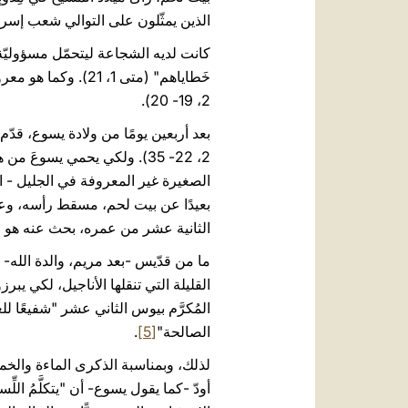
الذين يمثّلون على التوالي شعب إسرا
كانت لديه الشجاعة ليتحمّل مسؤوليّة أبوّة
خَطاياهم" (متى 1
2، 19- 20).
بعد أربعين يومًا من ولادة يسوع، قد
بعيدًا عن بيت لحم، مسقط رأسه، وع
الثانية عشر من عمره، بحث عنه هو ومريم 
ما من قدّيس -بعد مريم، والدة الله- ي
القليلة التي تنقلها الأناجيل، لكي يب
المُكرَّم بيوس الثاني عشر "شفيعًا للع
الصالحة"
[5]
.