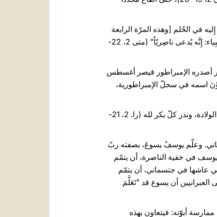
يَ إِليه في الحُلم [وهذه المرّة الرابعة
التي يحلم فيها]، فلجَأَ إِلى ناحِيَةِ الجَليل. وجاءَ مَدينةً يُقالُ لها النَّاصِرة فسَكنَ فيها، لِيَتِمَّ ما قيلَ على لِسانِ الأَنبِياء: إِنَّه يُدعى ناصِريّاً" (متى 2، 22-
لأمر أصدره الإمبراطور قيصر أغسطس
الـمَعمور، ليكتتب في مسقط رأسه. وفي هذا الظرف بالتحديد وُلِد يسوع (را. لو 2، 7)، ودُوِّنَ اسمه في سجلّ الإمبراطورية،
حرص القدّيس لوقا على إظهار أمانة والدَي يسوع لتعليمات الشريعة: طقوس ختان يسوع، وطهور مريم بعد الولادة، ونذر كلّ بكر لله (را. 2، 21-
ي. وعلّم يوسفُ يسوعَ، بصفته ربّ
خر 20، 12). وتعلّم يسوع، متتلمذًا على يد يوسف في خفية الناصرة، أن يتمّم
 في أصعب لحظات حياته، التي عاشها في جتسماني، أن يتمّم
تنتج كاتب الرسالة إلى العبرانيين أن يسوع قد "تَعَلَّمَ
ارسة أبوّته: فيتعاون بهذه