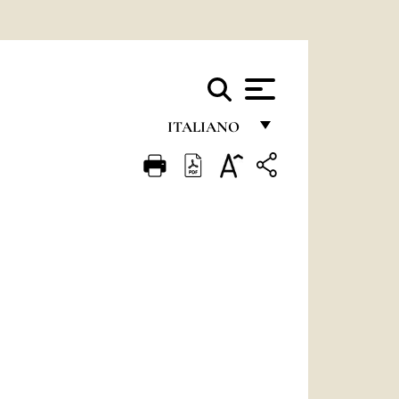
ITALIANO
FRANÇAIS
ENGLISH
ITALIANO
PORTUGUÊS
ESPAÑOL
DEUTSCH
POLSKI