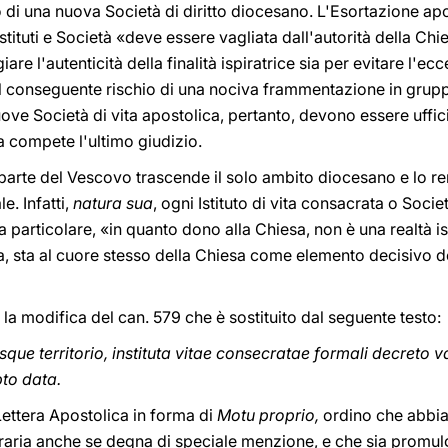
 o di una nuova Società di diritto diocesano. L'Esortazione ap
 Istituti e Società «deve essere vagliata dall'autorità della Ch
re l'autenticità della finalità ispiratrice sia per evitare l'ec
col conseguente rischio di una nociva frammentazione in gruppi 
 nuove Società di vita apostolica, pertanto, devono essere uffi
a compete l'ultimo giudizio.
parte del Vescovo trascende il solo ambito diocesano e lo re
e. Infatti,
natura sua
, ogni Istituto di vita consacrata o Soci
a particolare, «in quanto dono alla Chiesa, non è una realtà i
, sta al cuore stesso della Chiesa come elemento decisivo de
la modifica del can. 579 che è sostituito dal seguente testo:
sque territorio, instituta vitae consecratae formali decreto v
pto data.
ettera Apostolica in forma di
Motu proprio,
ordino che abbia
raria anche se degna di speciale menzione, e che sia promul