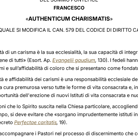
FRANCESCO
AUTHENTICUM CHARISMATIS
«
»
QUALE SI MODIFICA IL CAN. 579 DEL CODICE DI DIRITTO 
à di un carisma è la sua ecclesialità, la sua capacità di inte
ene di tutti» (Esort. Ap.
Evangelii gaudium
,
130). I fedeli hann
smi e sull’affidabilità di coloro che si presentano come fondato
tà e affidabilità dei carismi è una responsabilità ecclesiale de
la cura premurosa verso tutte le forme di vita consacrata e, in
rtunità dell'erezione di nuovi Istituti di vita consacrata e nu
ni che lo Spirito suscita nella Chiesa particolare, accoglie
o, si deve evitare che «sorgano imprudentemente istituti inuti
ecreto
Perfectae caritatis
,
19).
accompagnare i Pastori nel processo di discernimento che 