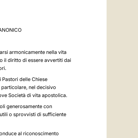
العربيّة
中文
LATINE
CANONICO
grarsi armonicamente nella vita
o il diritto di essere avvertiti dai
ri.
i Pastori delle Chiese
 particolare, nel decisivo
ove Società di vita apostolica.
ndoli generosamente con
li o sprovvisti di sufficiente
conduce al riconoscimento