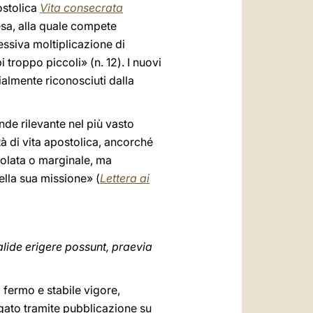
ostolica
Vita consecrata
iesa, alla quale compete
cessiva moltiplicazione di
troppo piccoli» (n. 12). I nuovi
cialmente riconosciuti dalla
nde rilevante nel più vasto
età di vita apostolica, ancorché
solata o marginale, ma
lla sua missione» (
Lettera ai
alide erigere possunt, praevia
 fermo e stabile vigore,
gato tramite pubblicazione su