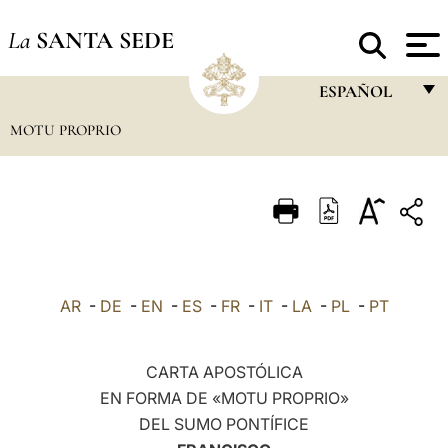
La
SANTA SEDE
ESPAÑOL
MOTU PROPRIO
FRANÇAIS
ENGLISH
ITALIANO
PORTUGUÊS
ESPAÑOL
AR
-
DE
-
EN
-
ES
-
FR
-
IT
-
LA
-
PL
-
PT
DEUTSCH
POLSKI
CARTA APOSTÓLICA
EN FORMA DE «MOTU PROPRIO»
العربيّة
DEL SUMO PONTÍFICE
中文