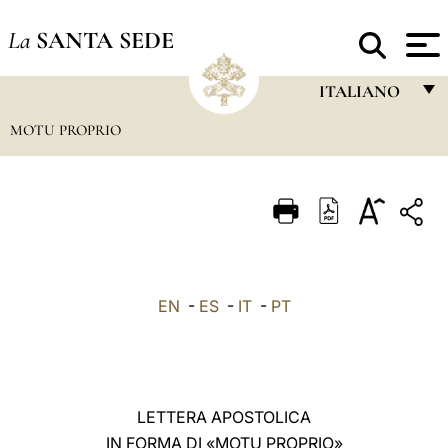
La
SANTA SEDE
ITALIANO
MOTU PROPRIO
FRANÇAIS
ENGLISH
ITALIANO
PORTUGUÊS
ESPAÑOL
EN
-
ES
-
IT
-
PT
DEUTSCH
POLSKI
العربيّة
LETTERA APOSTOLICA
IN FORMA DI «MOTU PROPRIO»
中文