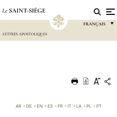
Le
SAINT-SIÈGE
FRANÇAIS
LETTRES APOSTOLIQUES
FRANÇAIS
ENGLISH
ITALIANO
PORTUGUÊS
ESPAÑOL
DEUTSCH
POLSKI
العربيّة
AR
-
DE
-
EN
-
ES
-
FR
-
IT
-
LA
-
PL
-
PT
中文