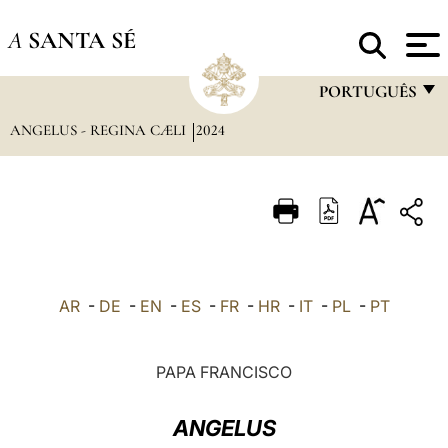
A
SANTA SÉ
PORTUGUÊS
ANGELUS - REGINA CÆLI
2024
FRANÇAIS
ENGLISH
ITALIANO
PORTUGUÊS
ESPAÑOL
AR
-
DE
-
EN
-
ES
-
FR
-
HR
-
IT
-
PL
-
PT
DEUTSCH
POLSKI
PAPA FRANCISCO
العربيّة
ANGELUS
中文