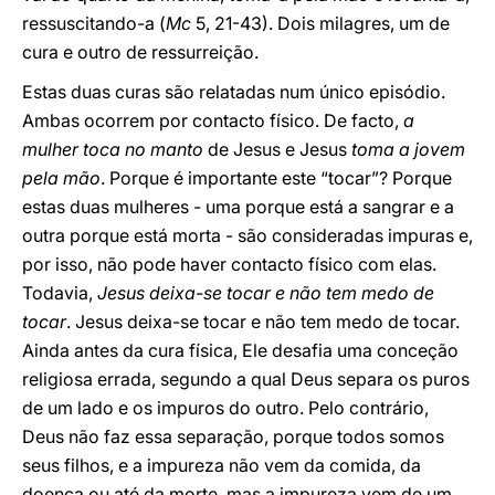
ressuscitando-a (
Mc
5, 21-43). Dois milagres, um de
cura e outro de ressurreição.
Estas duas curas são relatadas num único episódio.
Ambas ocorrem por contacto físico. De facto,
a
mulher toca no manto
de Jesus e Jesus
toma a jovem
pela mão
. Porque é importante este “tocar”? Porque
estas duas mulheres - uma porque está a sangrar e a
outra porque está morta - são consideradas impuras e,
por isso, não pode haver contacto físico com elas.
Todavia,
Jesus deixa-se tocar e não tem medo de
tocar
. Jesus deixa-se tocar e não tem medo de tocar.
Ainda antes da cura física, Ele desafia uma conceção
religiosa errada, segundo a qual Deus separa os puros
de um lado e os impuros do outro. Pelo contrário,
Deus não faz essa separação, porque todos somos
seus filhos, e a impureza não vem da comida, da
doença ou até da morte, mas a impureza vem de um