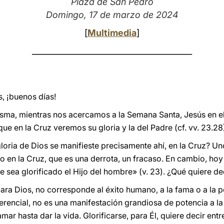
Plaza de San Pedro
Domingo, 17 de marzo de 2024
[
Multimedia
]
________________________________________
, ¡buenos días!
ma, mientras nos acercamos a la Semana Santa, Jesús en el
ue en la Cruz veremos su gloria y la del Padre (cf. vv. 23.28
loria de Dios se manifieste precisamente ahí, en la Cruz? U
no en la Cruz, que es una derrota, un fracaso. En cambio, ho
e sea glorificado el Hijo del hombre» (v. 23). ¿Qué quiere d
para Dios, no corresponde al éxito humano, a la fama o a la p
erencial, no es una manifestación grandiosa de potencia a la
amar hasta dar la vida. Glorificarse, para Él, quiere decir ent