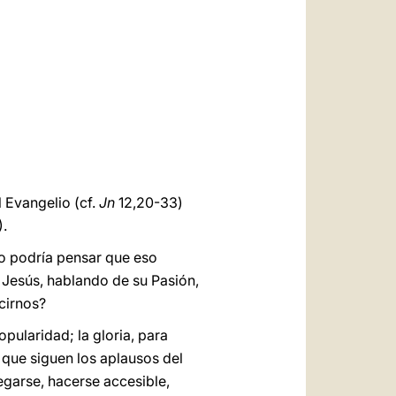
العربيّة
中文
LATINE
 Evangelio (cf.
Jn
12,20-33)
).
no podría pensar que eso
y Jesús, hablando de su Pasión,
ecirnos?
opularidad; la gloria, para
 que siguen los aplausos del
regarse, hacerse accesible,