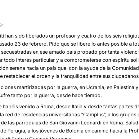
s:
í han sido liberados un profesor y cuatro de los seis religios
ado 23 de febrero. Pido que se libere lo antes posible a los
 secuestradas en ese amado país probado por tanta violencia
r todo interés particular y a comprometerse con espíritu sol
ión serena hacia un país que, con la ayuda de la Comunidad 
e restablecer el orden y la tranquilidad entre sus ciudadanos
ones martirizadas por la guerra, en Ucrania, en Palestina y 
sufre tanto por la guerra, desde hace tiempo.
 habéis venido a Roma, desde Italia y desde tantas partes de
la red de residencias universitarias “Camplus”, a los grupos
 de las parroquias de San Giovanni Leonardi en Roma. Salud
de Perugia, a los jóvenes de Bolonia en camino hacia la Pro
olo di Prato y Cavaion Veronese.