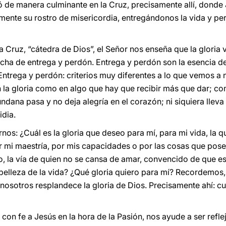
ó de manera culminante en la Cruz, precisamente allí, donde
mente su rostro de misericordia, entregándonos la vida y pe
Cruz, “cátedra de Dios”, el Señor nos enseña que la gloria 
echa de entrega y perdón. Entrega y perdón son la esencia de 
Entrega y perdón: criterios muy diferentes a lo que vemos a 
la gloria como en algo que hay que recibir más que dar; c
ndana pasa y no deja alegría en el corazón; ni siquiera lleva 
idia.
s: ¿Cuál es la gloria que deseo para mí, para mi vida, la q
 mi maestría, por mis capacidades o por las cosas que poseo?
o, la vía de quien no se cansa de amar, convencido de que es
belleza de la vida? ¿Qué gloria quiero para mí? Recordemos
osotros resplandece la gloria de Dios. Precisamente ahí: 
 con fe a Jesús en la hora de la Pasión, nos ayude a ser refle