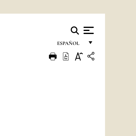
ESPAÑOL
FRANÇAIS
ENGLISH
ITALIANO
PORTUGUÊS
ESPAÑOL
DEUTSCH
POLSKI