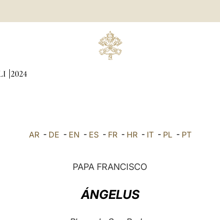
LI
2024
AR
-
DE
-
EN
-
ES
-
FR
-
HR
-
IT
-
PL
-
PT
PAPA FRANCISCO
ÁNGELUS