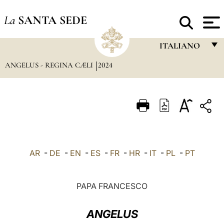
La
SANTA SEDE
ITALIANO
ANGELUS - REGINA CÆLI
2024
FRANÇAIS
ENGLISH
ITALIANO
PORTUGUÊS
ESPAÑOL
AR
-
DE
-
EN
-
ES
-
FR
-
HR
-
IT
-
PL
-
PT
DEUTSCH
POLSKI
PAPA FRANCESCO
العربيّة
ANGELUS
中文