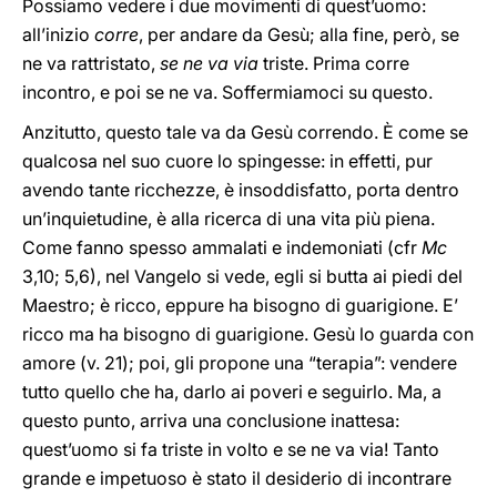
Possiamo vedere i due movimenti di quest’uomo:
all’inizio
corre
, per andare da Gesù; alla fine, però, se
ne va rattristato,
se ne va via
triste. Prima corre
incontro, e poi se ne va. Soffermiamoci su questo.
Anzitutto, questo tale va da Gesù correndo. È come se
qualcosa nel suo cuore lo spingesse: in effetti, pur
avendo tante ricchezze, è insoddisfatto, porta dentro
un’inquietudine, è alla ricerca di una vita più piena.
Come fanno spesso ammalati e indemoniati (cfr
Mc
3,10; 5,6), nel Vangelo si vede, egli si butta ai piedi del
Maestro; è ricco, eppure ha bisogno di guarigione. E’
ricco ma ha bisogno di guarigione. Gesù lo guarda con
amore (v. 21); poi, gli propone una “terapia”: vendere
tutto quello che ha, darlo ai poveri e seguirlo. Ma, a
questo punto, arriva una conclusione inattesa:
quest’uomo si fa triste in volto e se ne va via! Tanto
grande e impetuoso è stato il desiderio di incontrare