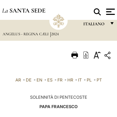
La
SANTA SEDE
ITALIANO
ANGELUS - REGINA CÆLI
2024
FRANÇAIS
ENGLISH
ITALIANO
PORTUGUÊS
ESPAÑOL
AR
-
DE
-
EN
-
ES
-
FR
-
HR
-
IT
-
PL
-
PT
DEUTSCH
POLSKI
SOLENNITÀ DI PENTECOSTE
العربيّة
PAPA FRANCESCO
中文