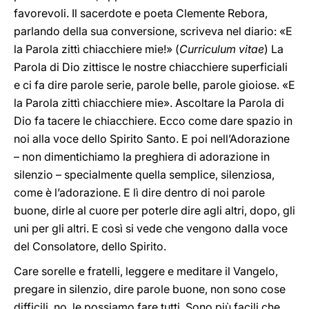
favorevoli. Il sacerdote e poeta Clemente Rebora,
parlando della sua conversione, scriveva nel diario: «E
la Parola zittì chiacchiere mie!» (
Curriculum vitae
) La
Parola di Dio zittisce le nostre chiacchiere superficiali
e ci fa dire parole serie, parole belle, parole gioiose. «E
la Parola zittì chiacchiere mie». Ascoltare la Parola di
Dio fa tacere le chiacchiere. Ecco come dare spazio in
noi alla voce dello Spirito Santo. E poi nell’Adorazione
– non dimentichiamo la preghiera di adorazione in
silenzio – specialmente quella semplice, silenziosa,
come è l’adorazione. E lì dire dentro di noi parole
buone, dirle al cuore per poterle dire agli altri, dopo, gli
uni per gli altri. E così si vede che vengono dalla voce
del Consolatore, dello Spirito.
Care sorelle e fratelli, leggere e meditare il Vangelo,
pregare in silenzio, dire parole buone, non sono cose
difficili, no, le possiamo fare tutti. Sono più facili che