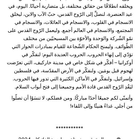
ويخلقه انطلاقًا من حقائق مختلفة، بل متضاربة أحيانًا. اليوم، في
عيد العنصرة، لنصلِّ إلى الرّوح القدس، حبّ الآب والابن، ليخلق
الانسجام في القلوب، والانسجام في العائلات، والانسجام في
المجتمع، والانسجام في العالم أجمع. وليعمل الرّوح القدس على
نمّو الشّركة والوَحدة والأخوّة بين المسيحيّين من مختلف
الطّوائف. وليمنح الحكام الشّجاعة للقيام بمبادرات الحوار التي
تؤدّي إلى إنهاء الحروب. الحروب العديدة اليوم: لنفكّر في
أوكرانيا – أفكّر في شكل خاص في مدينة خاركيف، التي تعرّضت
لهجوم قبل يومَين. ولنفكّر في الأرض المقدّسة، في فلسطين
وإسرائيل. ولنفكّر في الأماكن الكثيرة التي تدور فيها الحروب.
ليَقُدِ الرّوح القدس قادة الأمم وجميعنا إلى فتح أبواب السلام.
وأتمنّى لكم جميعًا أحدًا مباركًا. ومن فضلكم، لا تنسَوْا أن تصلّوا
من أجلي. غداءً هنيئًا وإلى اللقاء!
***********