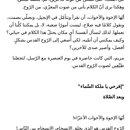
وهكذا نرى أنّ الكلام يأتي من صوت المعزّي، من الرّوح.
أيّها الإخوة والأخوات، أن نقرأ ونتأمّل في الإنجيل، ونصلّي بصمت،
ونقول كلامًا فيه صلاح، ليست أمورًا صعبة، لا، بل يمكننا كلّنا أن
نعملها. لذلك لنسأل أنفسنا: أي مكان يحتلّ هذا الكلام في حياتي؟
وكيف يمكنني أن أنمّيه، لكي أُصغي إلى الرّوح القدس بشكلٍ
أفضل، وأصير صدى للآخرين؟
مريم، التي كانت حاضرة في يوم العنصرة مع الرّسل، لتجعلنا
طيِّعِين لصوت الرّوح القدس.
"إفرحي يا ملكة السّماء"
وبعد الصّلاة
أيّها الإخوة والأخوات الأعزّاء!
الرّوح القدس هو الذي يخلق الانسجام، الانسجام بين النّاس!