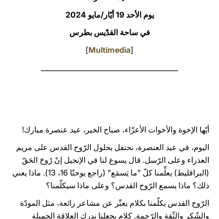
يوم الأحد 19 أيّار/مايو 2024
LATINE
في ساحة القدّيس بطرس
]
Multimedia
[
________________________________________
أيّها الإخوة والأخوات الأعزّاء، صباح الخير، عيد عنصرة مبارك!
اليوم، في عيد العنصرة، نحتفل بحلول الرّوح القدس على مريم
العذراء وعلى الرّسل. قال يسوع لنا في الإنجيل إنّ رُوحَ الحَقّ
(البراقليط) يعلِّمنا كلّ "ما يَسمَع" (راجع يوحنّا 16، 13). ماذا يعني
ذلك؟ ماذا يسمع الرّوح القدس؟ وعلى ماذا سيكلّمنا؟
الرّوح القدس يكلّمنا بكلام يعبِّر عن مشاعر رائعة، مثل المودّة
والشّكر والثّقة والرّحمة. كلام يجعلنا ندرك العلاقة الجميلة