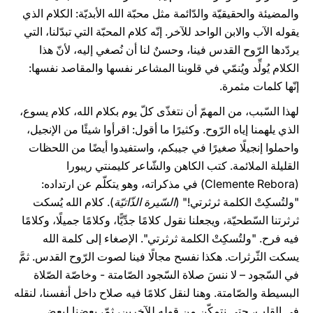
والمضيئة والحقيقيّة والدّائمة مثل محبّة الله الأبديّة: الكلام الذي
يقوله الآب والابن الواحد للآخر. إنّه كلام المحبّة التي تبدّلنا، التي
يردّدها الرّوح القدس فينا، وحسنٌ لنا أن نُصغي إليه، لأنّ هذا
الكلام يُولِّد ويُنمّي في قلوبنا المشاعر نفسها والمقاصد نفسها:
إنّها كلمات مثمرة.
لهذا السّبب، من المهمّ أن نتغذّى كلّ يوم بكلام الله، كلام يسوع،
الذي يلهمنا إياه الرّوح. وكثيرًا ما أقول: اقرأوا شيئًا من الإنجيل،
واحملوا إنجيلًا صغيرًا في جيبكم، واستفيدوا أيضًا من اللحظات
القليلة الملائمة. كتب الكاهن والشّاعر كليمنتي ريبورا
(Clemente Rebora) في مذكراته، وهو يتكلّم عن ارتداده:
"ولتُسكِتْ الكلمة ثرثرتي!" (
السّيرة الذّاتيّة
). كلام الله يُسكت
ثرثرتنا السّطحيّة، ويجعلنا نقول كلامًا جدِّيًّا، وكلامًا جميلًا، وكلامًا
فيه فرح. "ولتُسكِتْ الكلمة ثرثرتي". الإصغاء إلى كلمة الله
يسكت الثّرثرات. هكذا نفسح مجالًا فينا لصوت الرّوح القدس. ثمَّ
في السّجود – لا ننسَ صلاة السّجود الصّامتة - وخاصّة الصّلاة
البسيطة والصّامتة. وهنا لنقل كلامًا فيه صلاح داخل أنفسنا، لنقله
في القلب، حتى نتمكّن من قوله للآخرين، ثمّ، بعضنا لبعض.