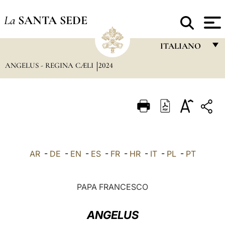
La
SANTA SEDE
ITALIANO
ANGELUS - REGINA CÆLI
2024
FRANÇAIS
ENGLISH
ITALIANO
PORTUGUÊS
ESPAÑOL
AR
-
DE
-
EN
-
ES
-
FR
-
HR
-
IT
-
PL
-
PT
DEUTSCH
POLSKI
PAPA FRANCESCO
العربيّة
ANGELUS
中文